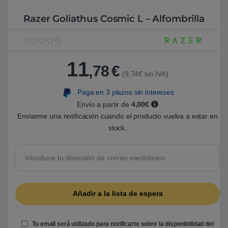
Razer Goliathus Cosmic L – Alfombrilla
V
1
a
11
l
,78
€
o
(9,74€ sin IVA)
r
a
Paga en 3 plazos sin intereses
d
o
Envío a partir de
4,00€
5
.
Enviarme una notificación cuando el producto vuelva a estar en
0
stock.
0
s
o
b
r
e
5
b
a
s
a
d
o
e
Tu email será utilizado para notificarte sobre la disponibilidad del