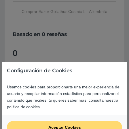
Comprar Razer Goliathus Cosmic L – Alfombrilla
Basado en 0 reseñas
0
0
Configuración de Cookies
0
0
Usamos cookies para proporcionarte una mejor experiencia de
0
usuario y recopilar información estadística para personalizar el
contenido que recibes. Si quieres saber más, consulta nuestra
0
política de cookies.
Agrega una reseña
Aceptar Cookies
Debes
acceder
para publicar una valoración.