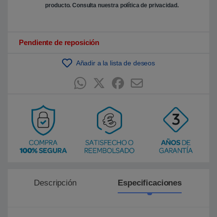
n
producto. Consulta nuestra
política de privacidad
.
p
u
n
t
u
Pendiente de reposición
a
c
i
ó
Añadir a la lista de deseos
n
d
e
c
l
i
e
n
t
e
Descripción
Especificaciones