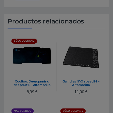
Productos relacionados
SÓLO QUEDAN 2
Coolbox Deepgaming
Gamdias NYX speed M –
deepsurf L – Alfombrilla
Alfombrilla
8,99
€
11,00
€
MÁS VENDIDO
SÓLO QUEDAN 2