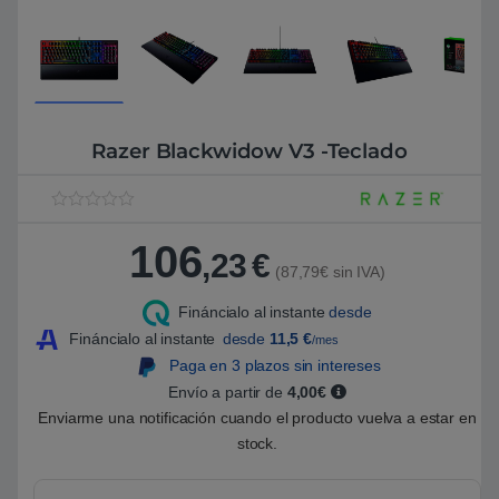
Razer Blackwidow V3 -Teclado
V
1
a
106
l
,23
€
o
(87,79€ sin IVA)
r
a
Fináncialo al instante
desde
d
o
Fináncialo al instante
desde
11,5
€
/mes
5
.
Paga en 3 plazos sin intereses
0
Envío a partir de
4,00€
0
s
Enviarme una notificación cuando el producto vuelva a estar en
o
b
stock.
r
e
5