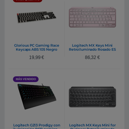
Glorious PC Gaming Race
Logitech MX Keys Mini
Keycaps ABS 105 Negro
Retroiluminado Rosado ES
Layout ES
– Teclado
19,99
€
86,32
€
MÁS VENDIDO
Logitech G213 Prodigy con
Logitech MX Keys Mini for