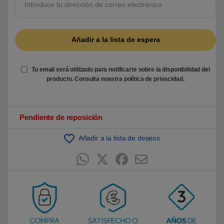
b
a
s
a
d
o
e
n
p
u
Tu email será utilizado para notificarte sobre la disponibilidad del
n
t
producto. Consulta nuestra
política de privacidad
.
u
a
c
i
ó
Pendiente de reposición
n
d
e
Añadir a la lista de deseos
c
l
i
e
n
t
e