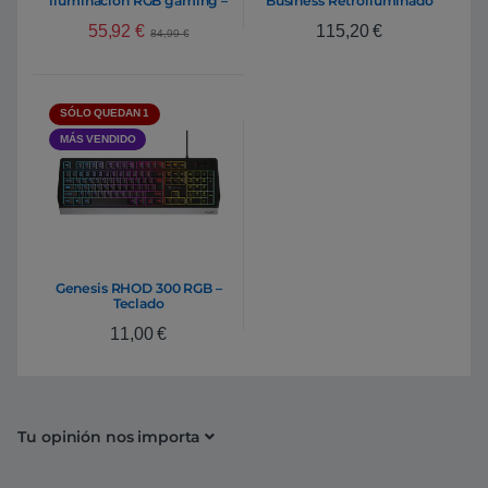
iluminación RGB gaming –
Business Retroiluminado
Teclado
Grafito ES – Teclado
55,92
€
115,20
€
84,99
€
SÓLO QUEDAN 1
MÁS VENDIDO
Genesis RHOD 300 RGB –
Teclado
11,00
€
Tu opinión nos importa