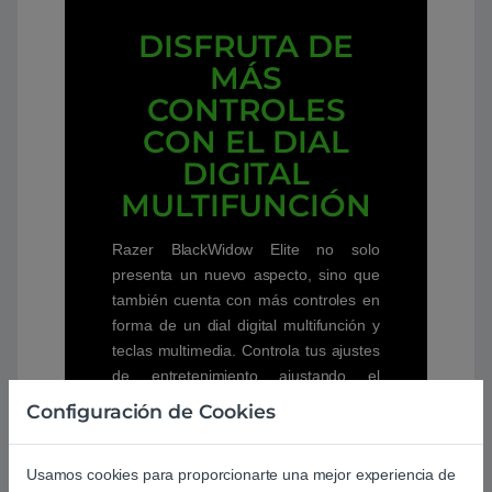
DISFRUTA DE
MÁS
CONTROLES
CON EL DIAL
DIGITAL
MULTIFUNCIÓN
Razer BlackWidow Elite no solo
presenta un nuevo aspecto, sino que
también cuenta con más controles en
forma de un dial digital multifunción y
teclas multimedia. Controla tus ajustes
de entretenimiento ajustando el
volumen, cambiando de pista
Configuración de Cookies
fácilmente y muchísimas funciones
más, todas completamente
Usamos cookies para proporcionarte una mejor experiencia de
personalizables con Razer Synapse 3.