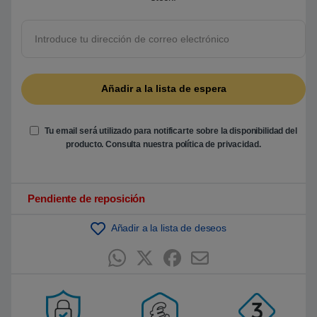
r
e
5
b
a
s
a
d
o
e
n
p
u
Tu email será utilizado para notificarte sobre la disponibilidad del
n
t
producto. Consulta nuestra
política de privacidad
.
u
a
c
i
ó
Pendiente de reposición
n
d
e
Añadir a la lista de deseos
c
l
i
e
n
t
e