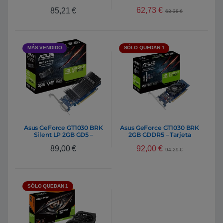
Gráfica
62,73
€
85,21
€
63,38
€
MÁS VENDIDO
SÓLO QUEDAN 1
Asus GeForce GT1030 BRK
Asus GeForce GT1030 BRK
Silent LP 2GB GD5 –
2GB GDDR5 – Tarjeta
Gráfica
Gráfica Nvidia
92,00
€
89,00
€
94,29
€
SÓLO QUEDAN 1