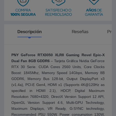
Descripción
Reseñas
Preg
PNY GeForce RTX3050 XLR8 Gaming Revel Epic-X
Dual Fan 8GB GDDR6
– Tarjeta Gráfica Nvidia GeForce
RTX 30 Serie. CUDA Cores 2560 Units, Core Clocks
Boost: 1845Mhz, Memory Speed 14Gbps, Memory 8B
GDDR6, Memory Bus 128-bit, Output DisplayPort x3
(v1.4a), PCI-E Gen4, HDMI x1 (Supports 4K@120Hz as
specified in HDMI 2.1), HDCP, Digital Maximum
Resolution 7680×4320, DirectX Version Support 12 API,
OpenGL Version Support 4.6, Multi-GPU Technology,
Maximum Displays, VR Ready, G-SYNC technology,
Recommended PSU 550W, Power consumption 130W,