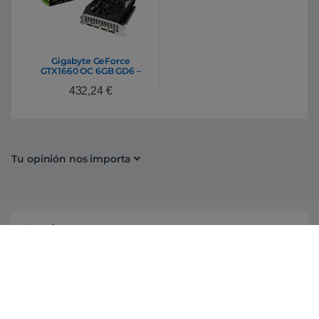
Gigabyte GeForce
GTX1660 OC 6GB GD6 –
Gráfica
432,24
€
Tu opinión nos importa
Conócenos
Información
Campañas