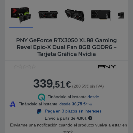
PNY GeForce RTX3050 XLR8 Gaming
Revel Epic-X Dual Fan 8GB GDDR6 –
Tarjeta Gráfica Nvidia
V
1
a
339
l
,51
€
o
(280,59€ sin IVA)
r
a
Fináncialo al instante
desde
d
o
Fináncialo al instante
desde
36,75
€
/mes
5
.
Paga en 3 plazos sin intereses
0
Envío a partir de
4,00€
0
s
Enviarme una notificación cuando el producto vuelva a estar en
o
b
stock.