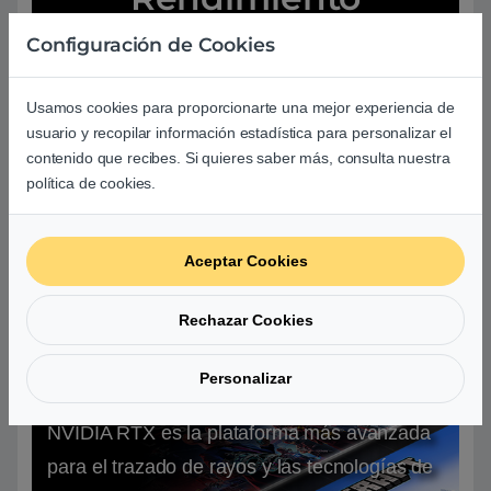
Configuración de Cookies
Usamos cookies para proporcionarte una mejor experiencia de
usuario y recopilar información estadística para personalizar el
contenido que recibes. Si quieres saber más, consulta nuestra
política de cookies.
1080p, configuración del juego alta, i9-10900K, 32 GB de RAM, Win 10 X64.
RTX ON es modo de calidad RT + DLSS.
Aceptar Cookies
Rechazar Cookies
RTX está encendido
Personalizar
NVIDIA RTX es la plataforma más avanzada
para el trazado de rayos y las tecnologías de