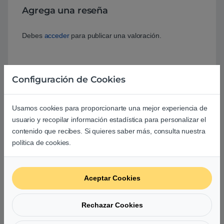
Agrega una reseña
Debes
acceder
para publicar una valoración.
Configuración de Cookies
Estas son opiniones 100% reales. Publicamos todas las
opiniones recibidas, ya sean positivas o negativas, y solo
filtramos aquellas que no estén relacionadas
Usamos cookies para proporcionarte una mejor experiencia de
directamente con el producto o servicio ofrecido o bien no
usuario y recopilar información estadística para personalizar el
respeten nuestros
Términos y Condiciones
.
contenido que recibes. Si quieres saber más, consulta nuestra
política de cookies.
Valorado con
Va muy bien y más por el precio que tiene
5
de 5
Aceptar Cookies
Alejandro Núñez Diaz
–
17/01/2023
Rechazar Cookies