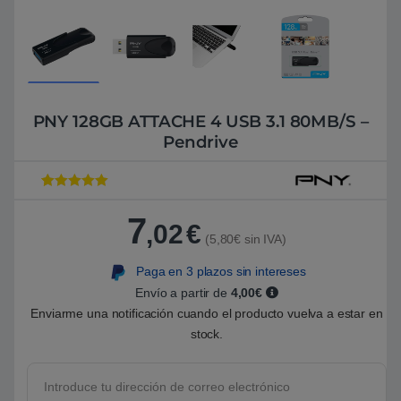
PNY 128GB ATTACHE 4 USB 3.1 80MB/S –
Pendrive
Valorado con
1
5
de 5 en
7
base a
,02
€
valoración de
(5,80€ sin IVA)
un cliente
Paga en 3 plazos sin intereses
Envío a partir de
4,00€
Enviarme una notificación cuando el producto vuelva a estar en
stock.