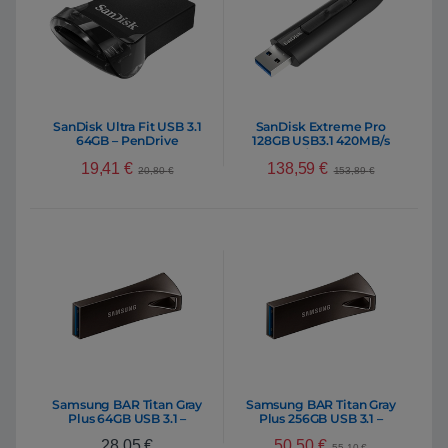
SanDisk Ultra Fit USB 3.1
SanDisk Extreme Pro
64GB – PenDrive
128GB USB3.1 420MB/s
380MB/s – PenDrive
19,41
€
138,59
€
20,80
€
153,89
€
Samsung BAR Titan Gray
Samsung BAR Titan Gray
Plus 64GB USB 3.1 –
Plus 256GB USB 3.1 –
PenDrive
PenDrive
50,50
€
28,05
€
55,10
€