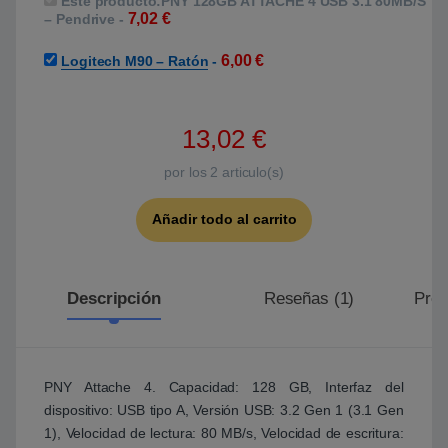
Este producto:
PNY 128GB ATTACHE 4 USB 3.1 80MB/S
7,02
€
– Pendrive
-
6,00
€
Logitech M90 – Ratón
-
13,02
€
por los
2
articulo(s)
Añadir todo al carrito
Descripción
Reseñas (1)
Preg
PNY Attache 4. Capacidad: 128 GB, Interfaz del
dispositivo: USB tipo A, Versión USB: 3.2 Gen 1 (3.1 Gen
1), Velocidad de lectura: 80 MB/s, Velocidad de escritura: