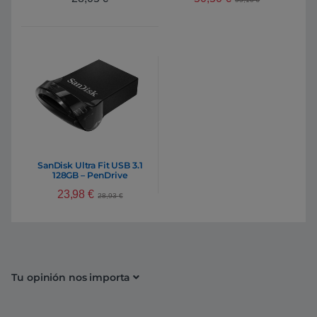
SanDisk Ultra Fit USB 3.1
128GB – PenDrive
23,98
€
28,93
€
Tu opinión nos importa