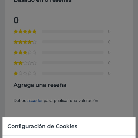
0
0
0
0
0
0
Agrega una reseña
Debes
acceder
para publicar una valoración.
Configuración de Cookies