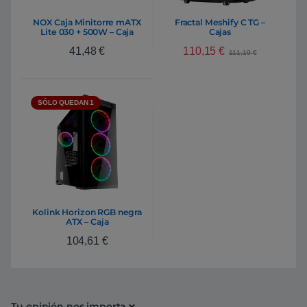
NOX Caja Minitorre mATX
Fractal Meshify C TG –
Lite 030 + 500W – Caja
Cajas
110,15
€
41,48
€
111,19
€
SÓLO QUEDAN 1
Kolink Horizon RGB negra
ATX – Caja
104,61
€
Tu opinión nos importa