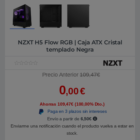
NZXT H5 Flow RGB | Caja ATX Cristal
templado Negra
V
1
Precio Anterior
109,47€
a
l
o
0
r
,00
€
a
d
o
Ahorras 109,47€ (100,00% Dto.)
5
.
Paga en 3 plazos sin intereses
0
0
Envío a partir de
6,50€
s
Enviarme una notificación cuando el producto vuelva a estar en
o
b
stock.
r
e