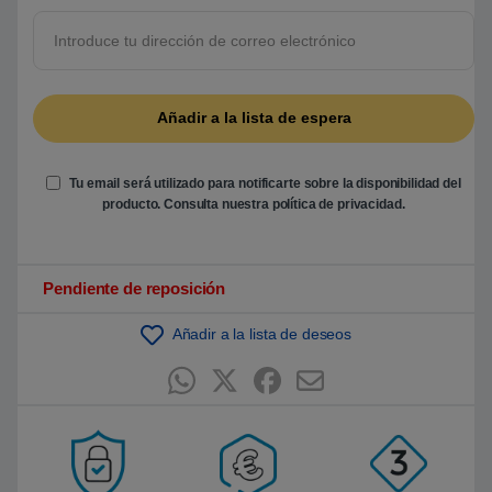
5
b
a
s
a
d
o
e
n
p
u
n
Tu email será utilizado para notificarte sobre la disponibilidad del
t
producto. Consulta nuestra
política de privacidad
.
u
a
c
i
ó
Pendiente de reposición
n
d
e
Añadir a la lista de deseos
c
l
i
e
n
t
e