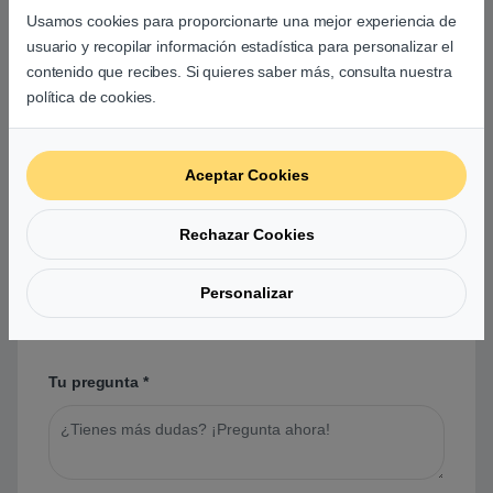
Aún no hay reseñas.
Usamos cookies para proporcionarte una mejor experiencia de
usuario y recopilar información estadística para personalizar el
contenido que recibes. Si quieres saber más, consulta nuestra
política de cookies.
Preguntas y respuestas de los
Aceptar Cookies
usuarios sobre este producto
Rechazar Cookies
No hay preguntas aún. Sé el primero en hacer
Personalizar
una pregunta acerca de este producto.
Tu pregunta
*