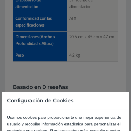
Dispositivo de
Sin fuente de
alimentación
alimentación
Conformidad con las
ATX
especificaciones
Dimensiones (Ancho x
20.6 cm x 45 cm x 47 cm
Profundidad x Altura)
Peso
4.2 kg
Basado en 0 reseñas
Configuración de Cookies
0
0
Usamos cookies para proporcionarte una mejor experiencia de
usuario y recopilar información estadística para personalizar el
0
contenido que recibes. Si quieres saber más, consulta nuestra