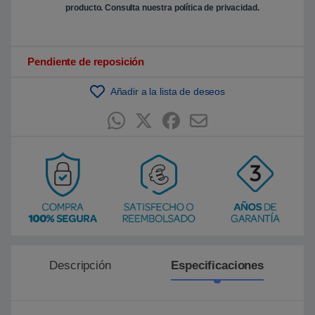
n
producto. Consulta nuestra
política de privacidad
.
p
u
n
t
u
Pendiente de reposición
a
c
i
ó
Añadir a la lista de deseos
n
d
e
c
l
i
e
n
t
e
Descripción
Especificaciones