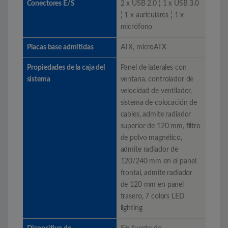
Conectores E/S
2 x USB 2.0 ¦ 1 x USB 3.0
¦ 1 x auriculares ¦ 1 x
micrófono
Placas base admitidas
ATX, microATX
Propiedades de la caja del
Panel de laterales con
sistema
ventana, controlador de
velocidad de ventilador,
sistema de colocación de
cables, admite radiador
superior de 120 mm, filtro
de polvo magnético,
admite radiador de
120/240 mm en el panel
frontal, admite radiador
de 120 mm en panel
trasero, 7 colors LED
lighting