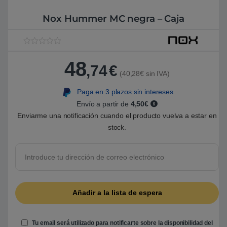
Nox Hummer MC negra – Caja
V
1
a
48
l
,74
€
o
(40,28€ sin IVA)
r
a
Paga en 3 plazos sin intereses
d
o
Envío a partir de
4,50€
5
.
Enviarme una notificación cuando el producto vuelva a estar en
0
stock.
0
s
o
b
r
e
5
b
a
s
a
d
o
e
Tu email será utilizado para notificarte sobre la disponibilidad del