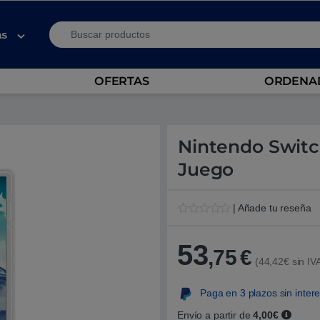
Search for:
as
OFERTAS
ORDENAD
Nintendo Switc
Juego
| Añade tu reseña
V
1
a
l
53
,75
€
o
(44,42€ sin IV
r
a
d
Paga en 3 plazos sin inter
o
5
.
Envío a partir de
4,00€