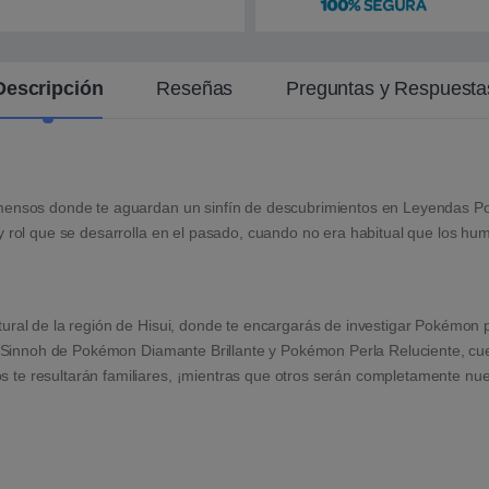
n
t
e
Descripción
Reseñas
Preguntas y Respuesta
nmensos donde te aguardan un sinfín de descubrimientos en Leyendas P
 y rol que se desarrolla en el pasado, cuando no era habitual que los 
ural de la región de Hisui, donde te encargarás de investigar Pokémon p
de Sinnoh de Pokémon Diamante Brillante y Pokémon Perla Reluciente, cue
 te resultarán familiares, ¡mientras que otros serán completamente n