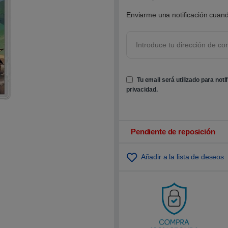
0
0
Enviarme una notificación cuand
s
o
b
r
e
5
b
a
s
Tu email será utilizado para noti
a
d
privacidad
.
o
e
n
p
u
n
Pendiente de reposición
t
u
a
Añadir a la lista de deseos
c
i
ó
n
d
e
c
l
i
e