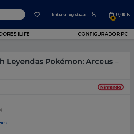
0,00
€
Entra o regístrate
0
ORES ILIFE
CONFIGURADOR PC
h Leyendas Pokémon: Arceus –
A)
eses