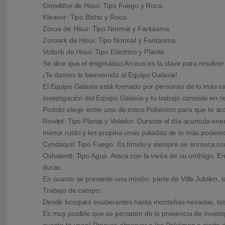
Growlithe de Hisui: Tipo Fuego y Roca.
Kleavor: Tipo Bicho y Roca.
Zorua de Hisui: Tipo Normal y Fantasma.
Zoroark de Hisui: Tipo Normal y Fantasma.
Voltorb de Hisui: Tipo Eléctrico y Planta.
Se dice que el enigmático Arceus es la clave para resolv
¡Te damos la bienvenida al Equipo Galaxia!
El Equipo Galaxia está formado por personas de lo más vari
investigación del Equipo Galaxia y tu trabajo consiste en
Podrás elegir entre uno de estos Pokémon para que te ac
Rowlet: Tipo Planta y Volador. Durante el día acumula ene
menor ruido y les propina unas patadas de lo más podero
Cyndaquil: Tipo Fuego. Es tímido y siempre se enrosca com
Oshawott: Tipo Agua. Ataca con la vieira de su ombligo. E
duras.
En cuanto se presente una misión, parte de Villa Jubileo, 
Trabajo de campo:
Desde bosques exuberantes hasta montañas nevadas, los Po
Es muy posible que se percaten de la presencia de invest