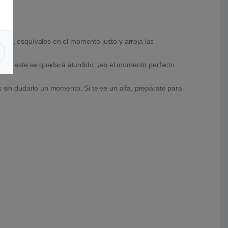
s, esquívalos en el momento justo y arroja las
al, este se quedará aturdido: ¡es el momento perfecto
s sin dudarlo un momento. Si te ve un alfa, prepárate para