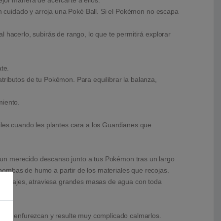
ejor manera de acercarte a ellos.
on cuidado y arroja una Poké Ball. Si el Pokémon no escapa
 hacerlo, subirás de rango, lo que te permitirá explorar
te.
tributos de tu Pokémon. Para equilibrar la balanza,
miento.
iles cuando les plantes cara a los Guardianes que
 un merecido descanso junto a tus Pokémon tras un largo
bombas de humo a partir de los materiales que recojas.
os parajes, atraviesa grandes masas de agua con toda
que enfurezcan y resulte muy complicado calmarlos.