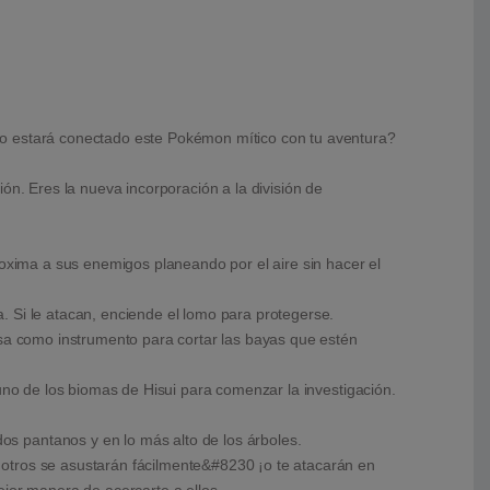
mo estará conectado este Pokémon mítico con tu aventura?
ón. Eres la nueva incorporación a la división de
roxima a sus enemigos planeando por el aire sin hacer el
. Si le atacan, enciende el lomo para protegerse.
usa como instrumento para cortar las bayas que estén
uno de los biomas de Hisui para comenzar la investigación.
s pantanos y en lo más alto de los árboles.
 otros se asustarán fácilmente&#8230 ¡o te atacarán en