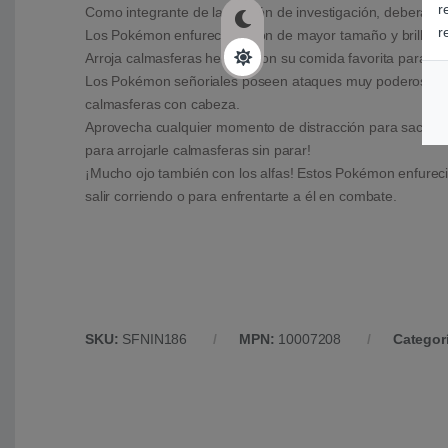
r
Como integrante de la división de investigación, deberás
r
Los Pokémon enfurecidos son de mayor tamaño y brillan c
Arroja calmasferas hechas con su comida favorita para apl
Los Pokémon señoriales poseen ataques muy poderosos, ¡e
calmasferas con cabeza.
Aprovecha cualquier momento de distracción para sacar a
para arrojarle calmasferas sin parar!
¡Mucho ojo también con los alfas! Estos Pokémon enfurecido
salir corriendo o para enfrentarte a él en combate.
SKU:
SFNIN186
MPN:
10007208
Categor