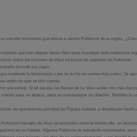
er un extraño fenómeno que afecta a ciertos Pokémon de la región. ¿Có
opintas que han viajado hasta Hisui para investigar esta misteriosa regi
 recorrer todos los rincones de Hisui en busca de especies de Pokémon.
ompañe durante tus viajes:
rgía mediante la fotosíntesis y por la noche se vuelve más activo. Se ap
sas antes de que se den cuenta.
o una pelota. Si se asusta, las llamas de su lomo arden con más fuerza
n cuanto para un ataque, pasa al contraataque sin dilación. También la 
la base de operaciones principal del Equipo Galaxia, y desplázate hasta 
kémon salvajes de Hisui se esconden entre la hierba alta, en profundo
igadores en su hábitat. Algunos Pokémon te saludarán encantados, pero