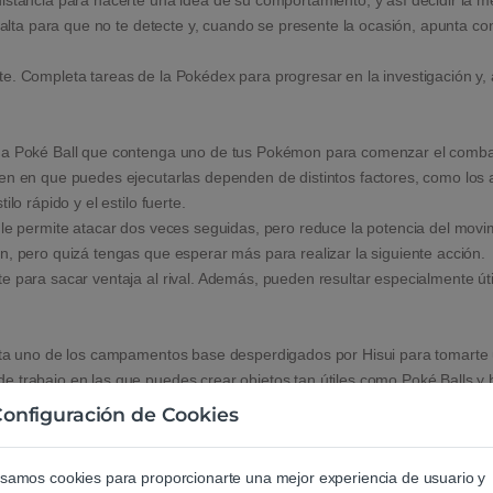
istancia para hacerte una idea de su comportamiento, y así decidir la m
a alta para que no te detecte y, cuando se presente la ocasión, apunta c
. Completa tareas de la Pokédex para progresar en la investigación y, al
una Poké Ball que contenga uno de tus Pokémon para comenzar el comba
en en que puedes ejecutarlas dependen de distintos factores, como los a
lo rápido y el estilo fuerte.
 le permite atacar dos veces seguidas, pero reduce la potencia del movi
n, pero quizá tengas que esperar más para realizar la siguiente acción.
e para sacar ventaja al rival. Además, pueden resultar especialmente út
sita uno de los campamentos base desperdigados por Hisui para tomarte
e trabajo en las que puedes crear objetos tan útiles como Poké Balls y 
ales para que te lleven en su lomo de un sitio a otro! Corre por inmens
onfiguración de Cookies
pectaculares.
samos cookies para proporcionarte una mejor experiencia de usuario y
ales. Son tratados con mucho respeto, pero un extraño fenómeno hace 