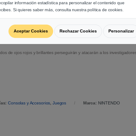
ecopilar información estadística para personalizar el contenido que
 apaciguar a estos imponentes Pokémon.
ecibes. Si quieres saber más, consulta nuestra política de cookies.
on fuerza a causa de un misterioso poder.
acarlos.
specialmente cuando se enfurecen! Observa con atención dichos ataque
Aceptar Cookies
Rechazar Cookies
Personalizar
 tus Pokémon e iniciar el combate. Cuando derrotes a un Pokémon señori
s de ojos rojos y brillantes perseguirán y atacarán a los investigadore
ías:
Consolas y Accesorios
,
Juegos
Marca:
NINTENDO