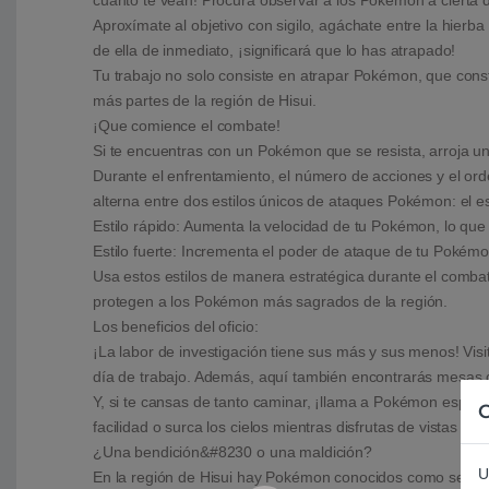
cuanto te vean! Procura observar a los Pokémon a cierta d
Aproxímate al objetivo con sigilo, agáchate entre la hierb
de ella de inmediato, ¡significará que lo has atrapado!
Tu trabajo no solo consiste en atrapar Pokémon, que conste
más partes de la región de Hisui.
¡Que comience el combate!
Si te encuentras con un Pokémon que se resista, arroja 
Durante el enfrentamiento, el número de acciones y el ord
alterna entre dos estilos únicos de ataques Pokémon: el esti
Estilo rápido: Aumenta la velocidad de tu Pokémon, lo que
Estilo fuerte: Incrementa el poder de ataque de tu Pokémo
Usa estos estilos de manera estratégica durante el combat
protegen a los Pokémon más sagrados de la región.
Los beneficios del oficio:
¡La labor de investigación tiene sus más y sus menos! Vi
día de trabajo. Además, aquí también encontrarás mesas d
Y, si te cansas de tanto caminar, ¡llama a Pokémon especi
C
facilidad o surca los cielos mientras disfrutas de vistas es
¿Una bendición&#8230 o una maldición?
U
En la región de Hisui hay Pokémon conocidos como señori