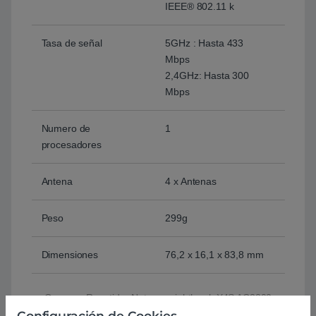
IEEE® 802.11 k
Tasa de señal
5GHz : Hasta 433
Mbps
2,4GHz: Hasta 300
Mbps
Numero de
1
procesadores
Antena
4 x Antenas
Peso
299g
Dimensiones
76,2 x 16,1 x 83,8 mm
Comprar Repetidor Netgear nighthawk X4S AC2200
Configuración de Cookies
triband mesh