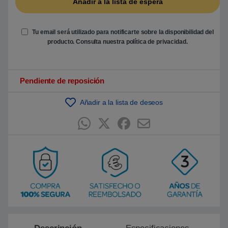
e
n
p
u
Tu email será utilizado para notificarte sobre la disponibilidad del
n
t
producto. Consulta nuestra
política de privacidad
.
u
a
c
i
ó
Pendiente de reposición
n
d
e
Añadir a la lista de deseos
c
l
i
e
n
t
e