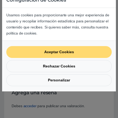
Usamos cookies para proporcionarte una mejor experiencia de
Basado en 0 reseñas
usuario y recopilar información estadística para personalizar el
contenido que recibes. Si quieres saber más, consulta nuestra
política de cookies.
0
0
Aceptar Cookies
0
0
Rechazar Cookies
0
Personalizar
0
Agrega una reseña
Debes
acceder
para publicar una valoración.