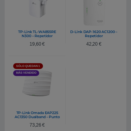
TP-Link TL-WA855RE
D-Link DAP-1620 AC1200 –
N300 – Repetidor
Repetidor
19,60
€
42,20
€
SÓLO QUEDAN 1
MÁS VENDIDO
TP-Link Omada EAP225
AC1350 Dualband – Punto
de Acceso
73,26
€