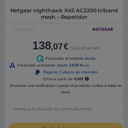
Netgear nighthawk X4S AC2200 triband
mesh – Repetidor
V
1
a
138
l
,07
€
o
(114,11€ sin IVA)
r
a
Fináncialo al instante
desde
d
o
Fináncialo al instante
desde
14,95
€
/mes
5
.
Paga en 3 plazos sin intereses
0
Envío a partir de
4,00€
0
s
Enviarme una notificación cuando el producto vuelva a estar en
o
b
stock.
r
e
5
b
a
s
a
d
o