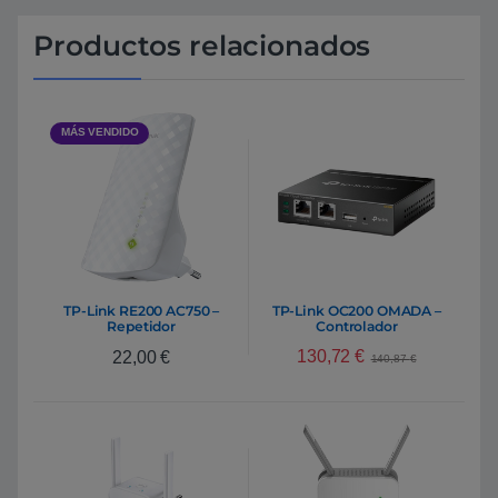
Productos relacionados
MÁS VENDIDO
TP-Link RE200 AC750 –
TP-Link OC200 OMADA –
Repetidor
Controlador
130,72
€
22,00
€
140,87
€