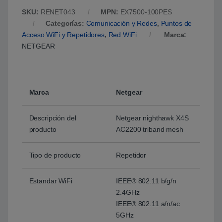
SKU:
RENET043
MPN:
EX7500-100PES
Categorías:
Comunicación y Redes
,
Puntos de
Acceso WiFi y Repetidores
,
Red WiFi
Marca:
NETGEAR
Marca
Netgear
Descripción del
Netgear nighthawk X4S
producto
AC2200 triband mesh
Tipo de producto
Repetidor
Estandar WiFi
IEEE® 802.11 b/g/n
2.4GHz
IEEE® 802.11 a/n/ac
5GHz