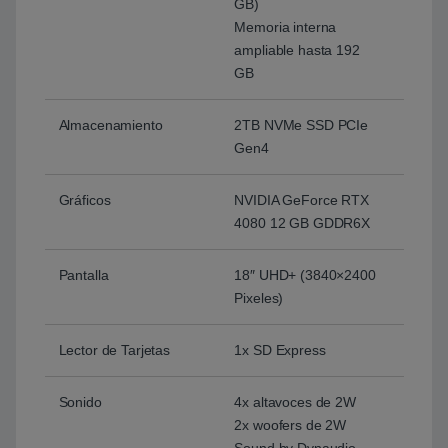
GB)
Memoria interna
ampliable hasta 192
GB
Almacenamiento
2TB NVMe SSD PCIe
Gen4
Gráficos
NVIDIA GeForce RTX
4080 12 GB GDDR6X
Pantalla
18″ UHD+ (3840×2400
Pixeles)
Lector de Tarjetas
1x SD Express
Sonido
4x altavoces de 2W
2x woofers de 2W