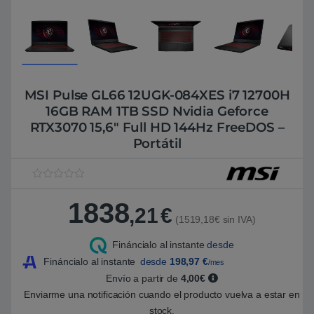
MSI Pulse GL66 12UGK-084XES i7 12700H
16GB RAM 1TB SSD Nvidia Geforce
RTX3070 15,6″ Full HD 144Hz FreeDOS –
Portátil
V
1
a
1838
l
,21
€
o
(1519,18€ sin IVA)
r
a
Fináncialo al instante
desde
d
o
Fináncialo al instante
desde
198,97
€
/mes
5
.
Envío a partir de
4,00€
0
Enviarme una notificación cuando el producto vuelva a estar en
0
s
stock.