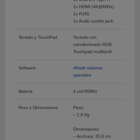
1x HDMI (4K@60Hz)
1x RJ45
1x Audio combo jack
Teclado y TouchPad
Teclado con
retroiluminado RGB
Touchpad multitáctil
Software
Añadir sistema
operativo
Batería
4 cell 90Whr
Peso y Dimensiones
Peso:
– 1,8 Kg
Dimensiones:
– Anchura: 35,9 cm