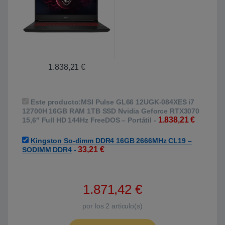
1.838,21
€
Este producto:
MSI Pulse GL66 12UGK-084XES i7
12700H 16GB RAM 1TB SSD Nvidia Geforce RTX3070
1.838,21
€
15,6″ Full HD 144Hz FreeDOS – Portátil
-
Kingston So-dimm DDR4 16GB 2666MHz CL19 –
33,21
€
SODIMM DDR4
-
1.871,42
€
por los
2
articulo(s)