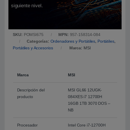
siguiente nivel.
SKU:
POMSI675
MPN:
9S7-158314-084
Categorías:
Ordenadores y Portátiles
,
Portátiles
,
Portátiles y Accesorios
Marca:
MSI
Marca
MSI
Descripción del
MSI GL66 12UGK-
producto
084XES i7 12700H
16GB 1TB 3070 DOS –
NB
Procesador
Intel Core i7-12700H