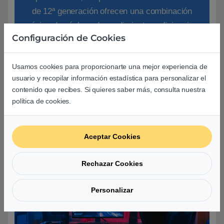
de 12ª generación ofrecen una combinación
única de núcleos de rendimiento y eficiencia
Configuración de Cookies
(núcleo P y núcleo E). Y eso significa gozar de
rendimiento en el mundo real, un resultado
Usamos cookies para proporcionarte una mejor experiencia de
escalado intuitivamente para adaptarse a
usuario y recopilar información estadística para personalizar el
cualquier cosa que estés haciendo
contenido que recibes. Si quieres saber más, consulta nuestra
política de cookies.
Aceptar Cookies
Rechazar Cookies
Personalizar