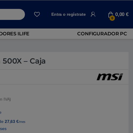
0,00
€
Entra o regístrate
0
ORES ILIFE
CONFIGURADOR PC
 500X – Caja
n IVA)
e
de
27,63
€
/mes
eses