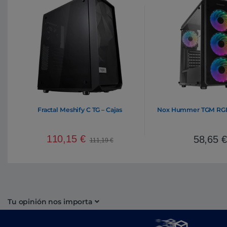
Fractal Meshify C TG – Cajas
Nox Hummer TGM RGB 
110,15
€
58,65
€
111,19
€
Tu opinión nos importa