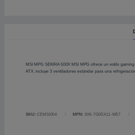
MSI MPG SEKIRA 500X MSI MPG ofrece un estilo gaming ase
ATX, incluye 3 ventiladores estándar para una refrigeració
SKU:
CEMSI004
MPN:
306-7G05X11-W57