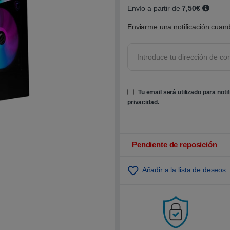
o
Envío a partir de
7,50€
b
r
Enviarme una notificación cuand
e
5
b
a
s
a
d
o
e
Tu email será utilizado para noti
n
p
privacidad
.
u
n
t
u
a
c
Pendiente de reposición
i
ó
n
Añadir a la lista de deseos
d
e
c
l
i
e
n
t
e