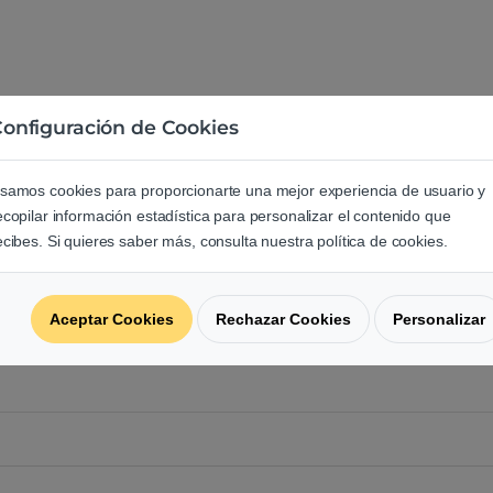
onfiguración de Cookies
e los usuarios sobre este produ
samos cookies para proporcionarte una mejor experiencia de usuario y
ecopilar información estadística para personalizar el contenido que
regunta acerca de este producto.
ecibes. Si quieres saber más, consulta nuestra política de cookies.
Aceptar Cookies
Rechazar Cookies
Personalizar