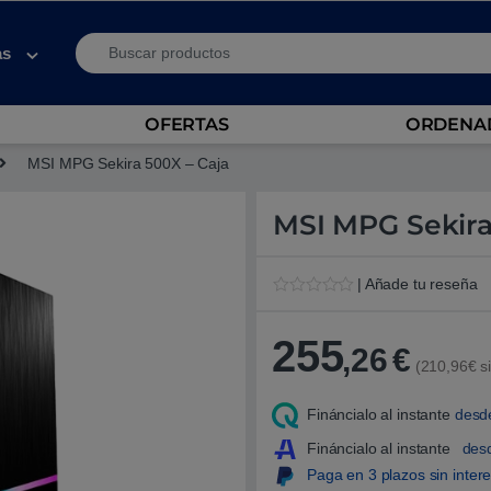
Search for:
as
OFERTAS
ORDENAD
MSI MPG Sekira 500X – Caja
MSI MPG Sekira
| Añade tu reseña
V
1
a
l
255
,26
€
o
(210,96€ si
r
a
d
Fináncialo al instante
desd
o
5
.
Fináncialo al instante
des
0
Paga en 3 plazos sin inter
0
s