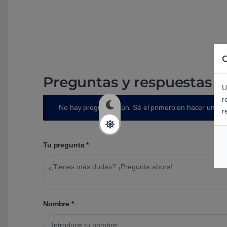
C
Preguntas y respuestas d
U
r
No hay preguntas aún. Sé el primero en hacer una p
r
Tu pregunta
*
Nombre
*