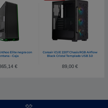
nthoo Elite negra con
Corsair iCUE 220T Chasis RGB Airflow
entana – Caja
Black Cristal Templado USB 3.0
865,14
€
89,00
€