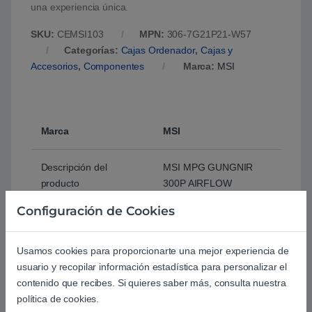
una experiencia única.
SKU:
CEMSI103
MPN:
306-7G21P21-W57
Categorías:
Cajas Ordenador
,
Cajas y
Accesorios
,
Componentes
Marca:
MSI
Marca
MSI
Descripción del
MSI MPG GUNGNIR
producto
300P AIRFLOW
carcasa de ordenador
Configuración de Cookies
Midi Tower
Usamos cookies para proporcionarte una mejor experiencia de
Tipo de producto
Caja
usuario y recopilar información estadística para personalizar el
contenido que recibes. Si quieres saber más, consulta nuestra
Modelo
4711377103862
política de cookies.