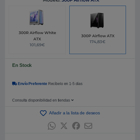
Modelo:
300P Airflow ATX
5
b
a
s
a
d
o
300R Airflow White
e
300P Airflow ATX
ATX
n
174,83€
p
101,69€
u
n
t
u
En Stock
a
c
i
ó
n
Envío Preferente
Recíbelo en 1-5 días
d
e
c
l
Consulta disponibilidad en tiendas
i
e
Añadir a la lista de deseos
n
t
e