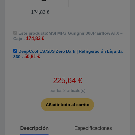
174,83
€
Este producto:
MSI MPG Gungnir 300P airflow ATX –
174,83
€
Caja
-
DeepCool LS720S Zero Dark | Refrigeración Líquida
50,81
€
360
-
225,64
€
por los
2
articulo(s)
Añadir todo al carrito
Descripción
Especificaciones