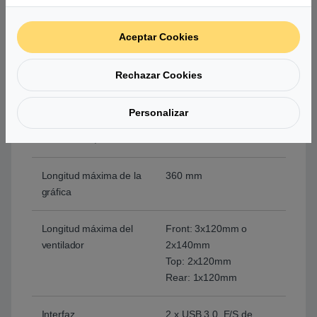
Formatos aceptados
ATX, EATX, ITX, micro
ATX
Aceptar Cookies
Bahías de 2,5′
6
Rechazar Cookies
Bahías de 3,5′
2
Personalizar
Bahías de 5,25′
0
Longitud máxima de la
360 mm
gráfica
Longitud máxima del
Front: 3x120mm o
ventilador
2x140mm
Top: 2x120mm
Rear: 1x120mm
Interfaz
2 x USB 3.0, E/S de