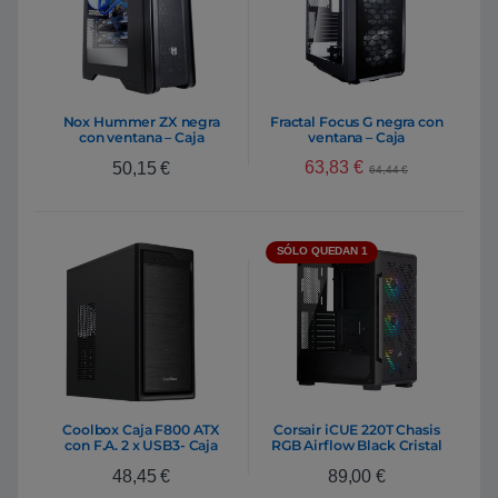
Nox Hummer ZX negra
Fractal Focus G negra con
con ventana – Caja
ventana – Caja
63,83
€
50,15
€
64,44
€
SÓLO QUEDAN 1
Coolbox Caja F800 ATX
Corsair iCUE 220T Chasis
con F.A. 2 x USB3- Caja
RGB Airflow Black Cristal
Templado USB 3.0
48,45
€
89,00
€