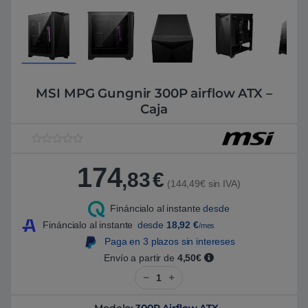
MSI MPG Gungnir 300P airflow ATX –
Caja
V
1
a
174
l
,83
€
o
(144,49€ sin IVA)
r
a
Fináncialo al instante
desde
d
o
Fináncialo al instante
desde
18,92
€
/mes
5
.
Paga en 3 plazos sin intereses
0
Envío a partir de
4,50€
0
s
MSI MPG Gungnir 300P airflow A
o
b
r
e