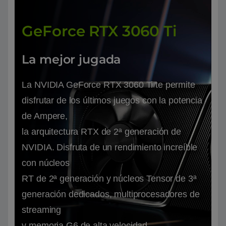
GeForce RTX 3060 Ti
La mejor jugada
La NVIDIA GeForce RTX 3060 Ti te permite
disfrutar de los últimos juegos con la potencia
de Ampere,
la arquitectura RTX de 2ª generación de
NVIDIA. Disfruta de un rendimiento increíble
con núcleos
RT de 2ª generación y núcleos Tensor de 3ª
generación dedicados, multiprocesadores de
streaming
y memoria G6 de alta velocidad.