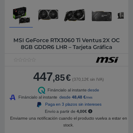
MSI GeForce RTX3060 Ti Ventus 2X OC
8GB GDDR6 LHR – Tarjeta Gráfica
V
1
a
447
l
,85
€
o
(370,12€ sin IVA)
r
a
Fináncialo al instante
desde
d
o
Fináncialo al instante
desde
48,48
€
/mes
5
.
Paga en 3 plazos sin intereses
0
Envío a partir de
4,00€
0
s
Enviarme una notificación cuando el producto vuelva a estar en
o
b
stock.
r
e