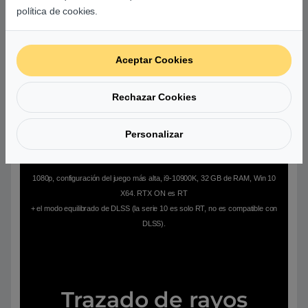
política de cookies.
Rendimiento
Aceptar Cookies
Rechazar Cookies
Personalizar
1080p, configuración del juego más alta, i9-10900K, 32 GB de RAM, Win 10
X64. RTX ON es RT
+ el modo equilibrado de DLSS (la serie 10 es solo RT, no es compatible con
DLSS).
Trazado de rayos