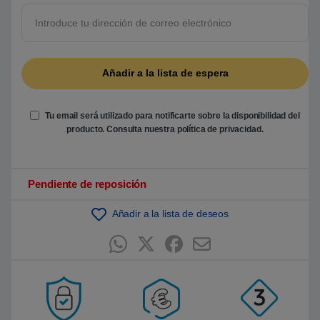
5
b
a
s
a
d
o
e
n
p
u
Tu email será utilizado para notificarte sobre la disponibilidad del
n
t
producto. Consulta nuestra
política de privacidad
.
u
a
c
i
ó
Pendiente de reposición
n
d
e
Añadir a la lista de deseos
c
l
i
e
n
t
e