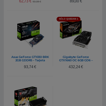
62,73
€
89,00
€
63,38
€
SÓLO QUEDAN 1
Asus GeForce GT1030 BRK
Gigabyte GeForce
2GB GDDR5 – Tarjeta
GTX1660 OC 6GB GD6 –
Gráfica Nvidia
Gráfica
93,74
€
432,24
€