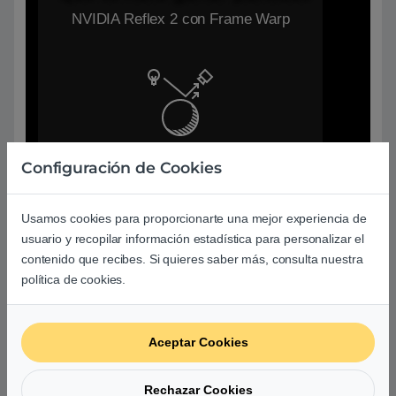
NVIDIA Reflex 2 con Frame Warp
Gráficos realistas
Configuración de Cookies
Trazado de rayos completo con
Usamos cookies para proporcionarte una mejor experiencia de
renderizado neuronal
usuario y recopilar información estadística para personalizar el
contenido que recibes. Si quieres saber más, consulta nuestra
política de cookies.
Aceptar Cookies
Humanos digitales y
asistentes de IA
Rechazar Cookies