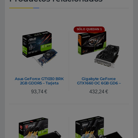
SÓLO QUEDAN 1
Asus GeForce GT1030 BRK
Gigabyte GeForce
2GB GDDR5 – Tarjeta
GTX1660 OC 6GB GD6 –
Gráfica Nvidia
Gráfica
93,74
€
432,24
€