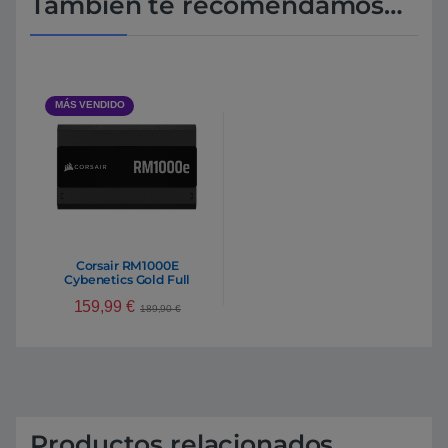
También te recomendamos…
MÁS VENDIDO
Corsair RM1000E
Cybenetics Gold Full
Modular ATX 3.1 PCIe 5.1 |
159,99
€
Fuente de alimentación
189,90
€
Productos relacionados