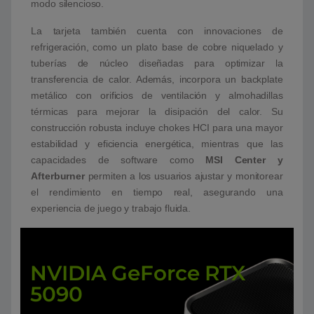
modo silencioso.
La tarjeta también cuenta con innovaciones de
refrigeración, como un plato base de cobre niquelado y
tuberías de núcleo diseñadas para optimizar la
transferencia de calor. Además, incorpora un backplate
metálico con orificios de ventilación y almohadillas
térmicas para mejorar la disipación del calor. Su
construcción robusta incluye chokes HCI para una mayor
estabilidad y eficiencia energética, mientras que las
capacidades de software como
MSI Center y
Afterburner
permiten a los usuarios ajustar y monitorear
el rendimiento en tiempo real, asegurando una
experiencia de juego y trabajo fluida.
NVIDIA GeForce RTX
5090