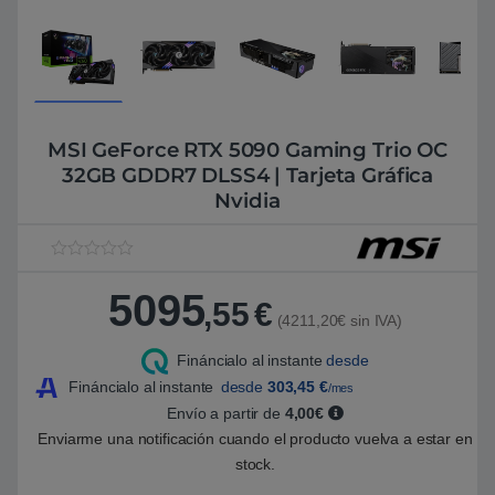
MSI GeForce RTX 5090 Gaming Trio OC
32GB GDDR7 DLSS4 | Tarjeta Gráfica
Nvidia
V
1
a
5095
l
,55
€
o
(4211,20€ sin IVA)
r
a
Fináncialo al instante
desde
d
o
Fináncialo al instante
desde
303,45
€
/mes
5
.
Envío a partir de
4,00€
0
Enviarme una notificación cuando el producto vuelva a estar en
0
s
stock.
o
b