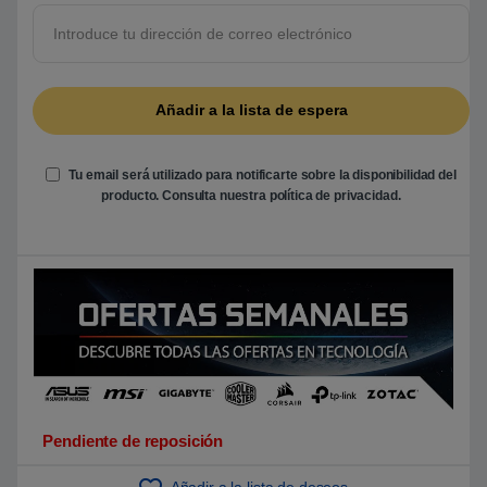
r
e
5
b
a
s
a
d
o
e
n
Tu email será utilizado para notificarte sobre la disponibilidad del
p
u
producto. Consulta nuestra
política de privacidad
.
n
t
u
a
c
i
ó
n
d
e
c
l
i
e
n
t
Pendiente de reposición
e
Añadir a la lista de deseos