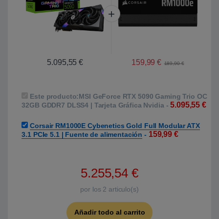
159,99
€
5.095,55
€
189,90
€
Este producto:
MSI GeForce RTX 5090 Gaming Trio OC
5.095,55
€
32GB GDDR7 DLSS4 | Tarjeta Gráfica Nvidia
-
Corsair RM1000E Cybenetics Gold Full Modular ATX
159,99
€
3.1 PCIe 5.1 | Fuente de alimentación
-
5.255,54
€
por los
2
articulo(s)
Añadir todo al carrito