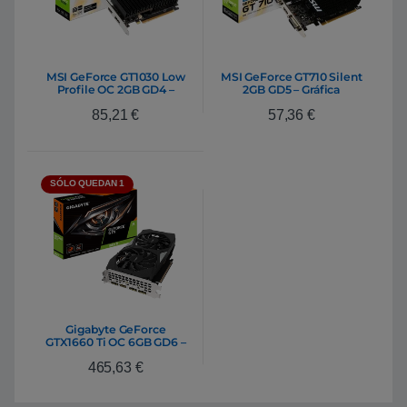
MSI GeForce GT1030 Low
MSI GeForce GT710 Silent
Profile OC 2GB GD4 –
2GB GD5 – Gráfica
Gráfica
85,21
€
57,36
€
SÓLO QUEDAN 1
Gigabyte GeForce
GTX1660 Ti OC 6GB GD6 –
Gráfica
465,63
€