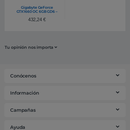
Gigabyte GeForce
GTX1660 OC 6GB GD6 –
Gráfica
432,24
€
Tu opinión nos importa
Conócenos
Información
Campañas
Ayuda