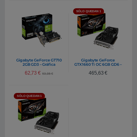
SÓLO QUEDAN 1
Gigabyte GeForce GT710
Gigabyte GeForce
2GB GD3 – Gráfica
GTX1660 Ti OC 6GB GD6 –
Gráfica
62,73
€
465,63
€
63,38
€
SÓLO QUEDAN 1