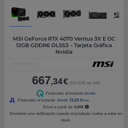
MSI GeForce RTX 4070 Ventus 3X E OC
12GB GDDR6 DLSS3 – Tarjeta Gráfica
Nvidia
V
1
a
667
l
,34
€
o
(551,52€ sin IVA)
r
a
Fináncialo al instante
desde
d
o
Fináncialo al instante
desde
72,23
€
/mes
5
.
Envío a partir de
4,00€
0
Enviarme una notificación cuando el producto vuelva a estar en
0
s
stock.
o
b