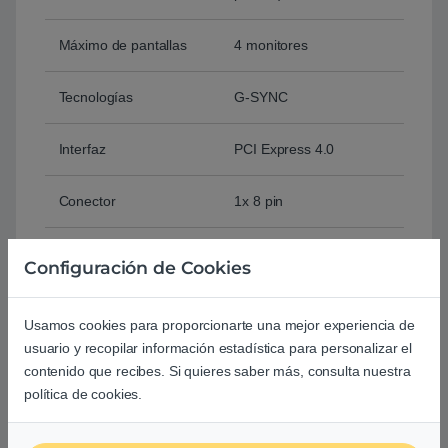
Máximo de pantallas
4 monitores
Tecnologías
G-SYNC
Interfaz
PCI Express 4.0
Conector
1x 8 pin
Conexión
3x DisplayPort 1.4a
Configuración de Cookies
1x HDMI 1.4a
HDCP
Usamos cookies para proporcionarte una mejor experiencia de
usuario y recopilar información estadística para personalizar el
Fuente de alimentación
650 W
contenido que recibes. Si quieres saber más, consulta nuestra
recomendada
política de cookies.
Dimensiones
308 (Profundidad) x