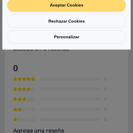
120 (Ancho) x 43
Aceptar Cookies
(Altura) mm
Comprar Tarjeta Gráfica MSI GeForce RTX 4070
Rechazar Cookies
VENTUS 3X 12GB GDDR6X
Personalizar
Basado en 0 reseñas
0
0
0
0
0
0
Agrega una reseña