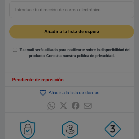
r
e
5
b
a
s
a
d
o
e
n
Tu email será utilizado para notificarte sobre la disponibilidad del
p
u
producto. Consulta nuestra
política de privacidad
.
n
t
u
a
c
Pendiente de reposición
i
ó
n
Añadir a la lista de deseos
d
e
c
l
i
e
n
t
e