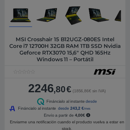
MSI Crosshair 15 B12UGZ-080ES Intel
Core i7 12700H 32GB RAM 1TB SSD Nvidia
Geforce RTX3070 15,6″ QHD 165Hz
Windows 11 – Portátil
V
1
a
2246
l
,80
€
o
(1856,86€ sin IVA)
r
a
Fináncialo al instante
desde
d
o
Fináncialo al instante
desde
243,2
€
/mes
5
.
Envío a partir de
4,00€
0
Enviarme una notificación cuando el producto vuelva a estar en
0
s
stock.