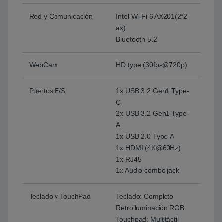
Red y Comunicación
Intel Wi-Fi 6 AX201(2*2
ax)
Bluetooth 5.2
WebCam
HD type (30fps@720p)
Puertos E/S
1x USB 3.2 Gen1 Type-
C
2x USB 3.2 Gen1 Type-
A
1x USB 2.0 Type-A
1x HDMI (4K@60Hz)
1x RJ45
1x Audio combo jack
Teclado y TouchPad
Teclado: Completo
Retroiluminación RGB
Touchpad: Multitáctil