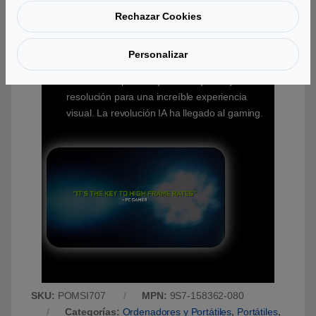
con una calidad de imagen sin restricciones
Rechazar Cookies
mediante el uso de los Tensor Cores
dedicados de procesamiento de IA en
Personalizar
GeForce RTX. Esto te da el margen de
rendimiento para mejorar los ajustes y la
resolución para una increíble experiencia
visual. La revolución IA ha llegado al gaming.
SKU:
POMSI707
MPN:
9S7-158362-080
Categorías:
Ordenadores y Portátiles
,
Portátiles
,