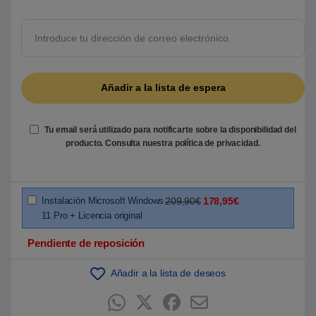
o
b
r
e
5
b
a
s
a
d
o
e
n
Tu email será utilizado para notificarte sobre la disponibilidad del
p
u
producto. Consulta nuestra
política de privacidad
.
n
t
u
a
c
i
Instalación Microsoft Windows
209,90€
178,95€
ó
11 Pro + Licencia original
n
d
e
Pendiente de reposición
c
l
i
Añadir a la lista de deseos
e
n
t
e