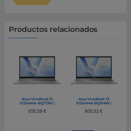
Productos relacionados
Asus VivoBook 15
Asus VivoBook 15
X1504MA-BQ173W |
X1504MA-BQ014W |
Portátil Intel Core 5 320
Portátil Intel Core 5 320
655,59
€
600,62
€
16GB DDR5 512GB NVMe
8GB DDR5 512GB NVMe
15.6″ Full HD Windows 11
15,6″ Full HD Windows 11
Home
Home