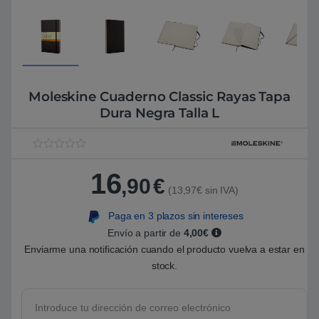
Moleskine Cuaderno Classic Rayas Tapa
Dura Negra Talla L
V
1
a
16
l
,90
€
o
(13,97€ sin IVA)
r
a
Paga en 3 plazos sin intereses
d
o
Envío a partir de
4,00€
5
.
Enviarme una notificación cuando el producto vuelva a estar en
0
stock.
0
s
o
b
r
e