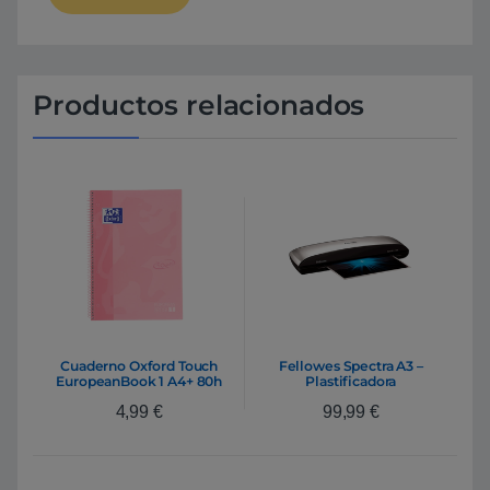
Productos relacionados
Cuaderno Oxford Touch
Fellowes Spectra A3 –
EuropeanBook 1 A4+ 80h
Plastificadora
90gr Flamingo
4,99
€
99,99
€