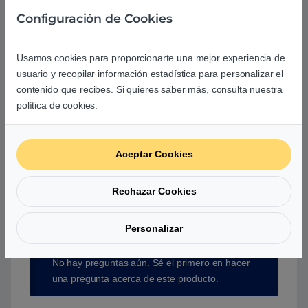
Debes
acceder
para publicar una valoración.
Configuración de Cookies
Usamos cookies para proporcionarte una mejor experiencia de
usuario y recopilar información estadística para personalizar el
contenido que recibes. Si quieres saber más, consulta nuestra
Aún no hay reseñas.
política de cookies.
Aceptar Cookies
Preguntas y respuestas de los
Rechazar Cookies
usuarios sobre este producto
Personalizar
No hay preguntas aún. Sé el primero en hacer
una pregunta acerca de este producto.