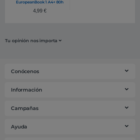
EuropeanBook 1 A4+ 80h
90gr Turquesa
4,99
€
Tu opinión nos importa
Conócenos
Información
Campañas
Ayuda