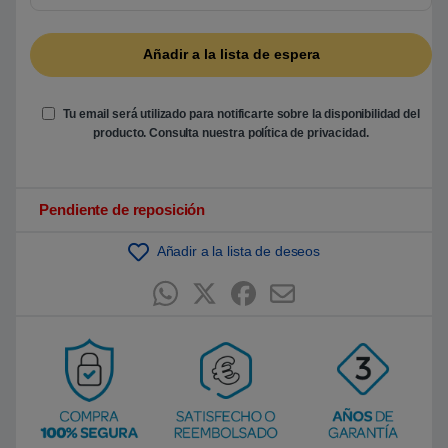
5
b
a
s
a
d
o
e
Tu email será utilizado para notificarte sobre la disponibilidad del
n
producto. Consulta nuestra
política de privacidad
.
p
u
n
t
u
Pendiente de reposición
a
c
i
ó
Añadir a la lista de deseos
n
d
e
c
l
i
e
n
t
e