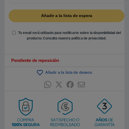
5
b
a
s
a
d
o
e
Tu email será utilizado para notificarte sobre la disponibilidad del
n
producto. Consulta nuestra
política de privacidad
.
p
u
n
t
u
Pendiente de reposición
a
c
i
ó
Añadir a la lista de deseos
n
d
e
c
l
i
e
n
t
e