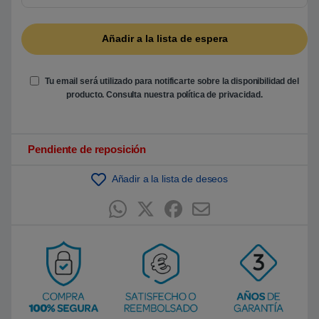
5
b
a
s
a
d
o
e
Tu email será utilizado para notificarte sobre la disponibilidad del
n
producto. Consulta nuestra
política de privacidad
.
p
u
n
t
u
Pendiente de reposición
a
c
i
ó
Añadir a la lista de deseos
n
d
e
c
l
i
e
n
t
e