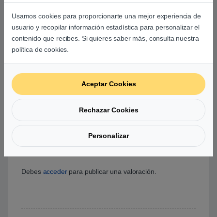
Basado en 0 reseñas
Usamos cookies para proporcionarte una mejor experiencia de
usuario y recopilar información estadística para personalizar el
contenido que recibes. Si quieres saber más, consulta nuestra
0
política de cookies.
0
0
Aceptar Cookies
0
Rechazar Cookies
0
0
Personalizar
Agrega una reseña
Debes
acceder
para publicar una valoración.