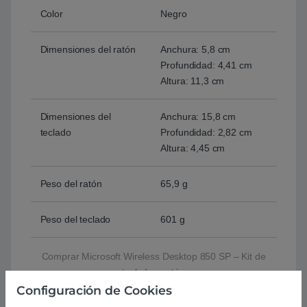
Color
Negro
Dimensiones del ratón
Anchura: 5,8 cm
Profundidad: 4,41 cm
Altura: 11,3 cm
Dimensiones del
Anchura: 15,8 cm
teclado
Profundidad: 2,82 cm
Altura: 4,45 cm
Peso del ratón
65,9 g
Peso del teclado
601 g
Comprar Microsoft Wireless Desktop 850 SP – Kit de
teclado y ratón
Configuración de Cookies