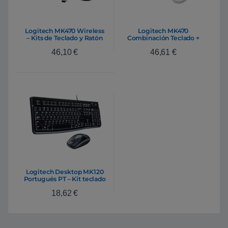
Logitech MK470 Wireless
Logitech MK470
– Kits de Teclado y Ratón
Combinación Teclado +
Ratón Inalámbricos Blanco
46,10
€
46,61
€
compacto y silencioso |
Teclado y ratón
Logitech Desktop MK120
Portugués PT – Kit teclado
y ratón
18,62
€