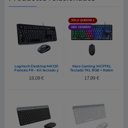
SÓLO QUEDAN 1
MÁS VENDIDO
Logitech Desktop MK120
Mars Gaming MCPTKL
Francés FR – Kit teclado y
Teclado TKL RGB + Ratón
ratón
RGB | Pack Teclado y
18,08
€
17,99
€
Ratón