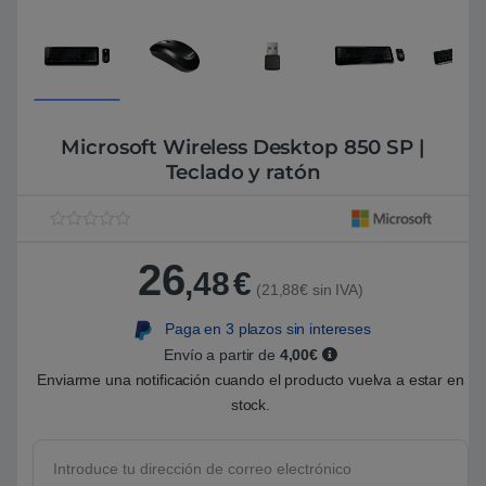
Microsoft Wireless Desktop 850 SP |
Teclado y ratón
V
1
a
26
l
,48
€
o
(21,88€ sin IVA)
r
a
Paga en 3 plazos sin intereses
d
o
Envío a partir de
4,00€
5
.
Enviarme una notificación cuando el producto vuelva a estar en
0
stock.
0
s
o
b
r
e