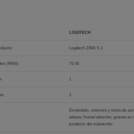
LOGITECH
roducto
Logitech Z506 5.1
ales (RMS)
75 W
m
1
es
1
Encendido, volumen y toma de auri
altavoz frontal derecho; graves en 
posterior del subwoofer