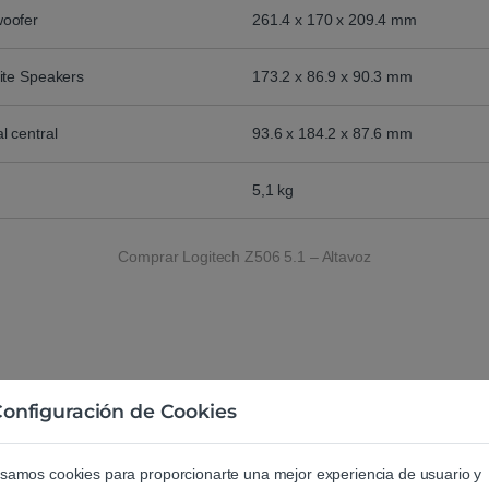
oofer
261.4 x 170 x 209.4 mm
ite Speakers
173.2 x 86.9 x 90.3 mm
 central
93.6 x 184.2 x 87.6 mm
5,1 kg
Comprar Logitech Z506 5.1 – Altavoz
Agrega una reseña
onfiguración de Cookies
Debes
acceder
para publicar una 
samos cookies para proporcionarte una mejor experiencia de usuario y