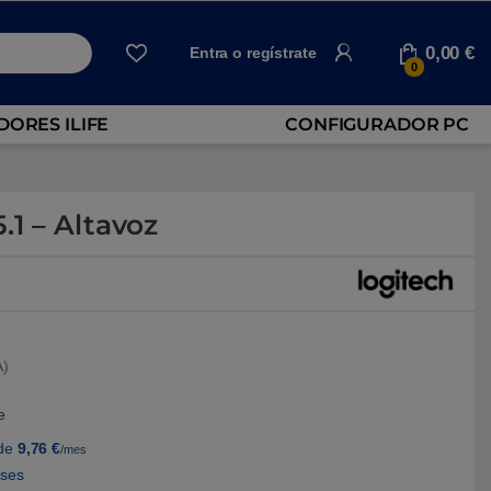
0,00
€
Entra o regístrate
0
ORES ILIFE
CONFIGURADOR PC
.1 – Altavoz
A)
e
de
9,76
€
/mes
eses