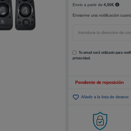
o
Envío a partir de
4,50€
b
r
Enviarme una notificación cuand
e
5
b
a
s
a
d
o
e
Tu email será utilizado para noti
n
p
privacidad
.
u
n
t
u
a
c
Pendiente de reposición
i
ó
n
Añadir a la lista de deseos
d
e
c
l
i
e
n
t
e