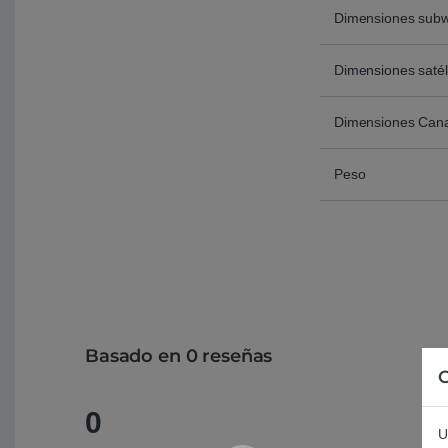
Dimensiones subw
Dimensiones satél
Dimensiones Canal
Peso
Basado en 0 reseñas
C
0
U