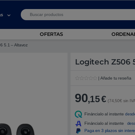
Search for:
as
OFERTAS
ORDENAD
6 5.1 – Altavoz
Logitech Z506 5
| Añade tu reseña
V
1
a
l
90
,15
€
o
(74,50€ sin IV
r
a
d
Fináncialo al instante
desd
o
5
.
Fináncialo al instante
des
0
Paga en 3 plazos sin inter
0
s