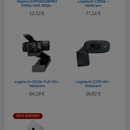
Approx APPW620PRO
Logitech C930e –
1080p USB 30fps -
Webcam
Webcam
12,52
€
77,14
€
Logitech C920e Full HD –
Logitech C270 HD –
Webcam
Webcam
64,18
€
26,92
€
SÓLO QUEDAN 2