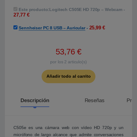
Este producto:
Logitech C505E HD 720p – Webcam
-
27,77
€
25,99
€
Sennheiser PC 8 USB – Auricular
-
53,76
€
por los
2
articulo(s)
Añadir todo al carrito
Descripción
Reseñas
Preg
C505e es una cámara web con vídeo HD 720p y un
micrófono de largo alcance que admite conversaciones