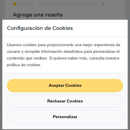
0
Agrega una reseña
Configuración de Cookies
Debes
acceder
para publicar una valoración.
Usamos cookies para proporcionarte una mejor experiencia de
usuario y recopilar información estadística para personalizar el
contenido que recibes. Si quieres saber más, consulta nuestra
política de cookies.
Aún no hay reseñas.
Aceptar Cookies
Rechazar Cookies
Preguntas y respuestas de los
usuarios sobre este producto
Personalizar