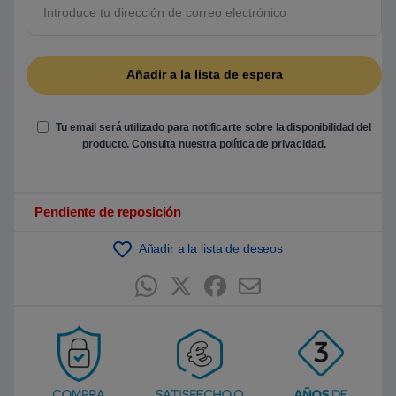
b
a
s
a
d
o
e
n
p
u
n
Tu email será utilizado para notificarte sobre la disponibilidad del
t
producto. Consulta nuestra
política de privacidad
.
u
a
c
i
ó
Pendiente de reposición
n
d
e
Añadir a la lista de deseos
c
l
i
e
n
t
e