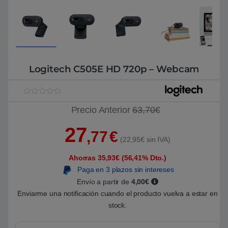
Logitech C505E HD 720p – Webcam
V
1
Precio Anterior
63,70€
a
l
o
27
r
,77
€
a
(22,95€ sin IVA)
d
o
Ahorras 35,93€ (56,41% Dto.)
5
.
Paga en 3 plazos sin intereses
0
0
Envío a partir de
4,00€
s
Enviarme una notificación cuando el producto vuelva a estar en
o
b
stock.
r
e
5