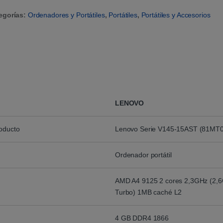
egorías:
Ordenadores y Portátiles
,
Portátiles
,
Portátiles y Accesorios
LENOVO
roducto
Lenovo Serie V145-15AST (81MT
Ordenador portátil
AMD A4 9125 2 cores 2,3GHz (2,
Turbo) 1MB caché L2
4 GB DDR4 1866