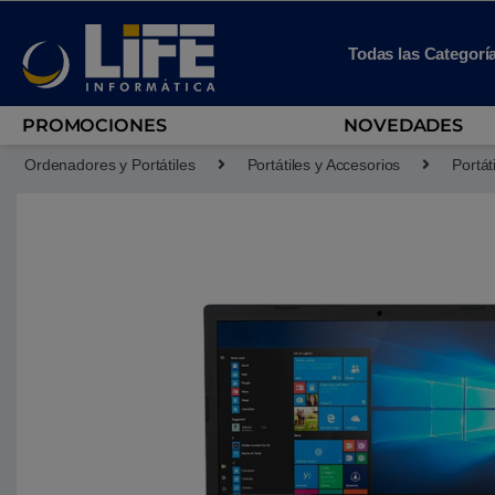
Skip to navigation
Skip to content
Todas las Categorí
PROMOCIONES
NOVEDADES
Ordenadores y Portátiles
Portátiles y Accesorios
Portát