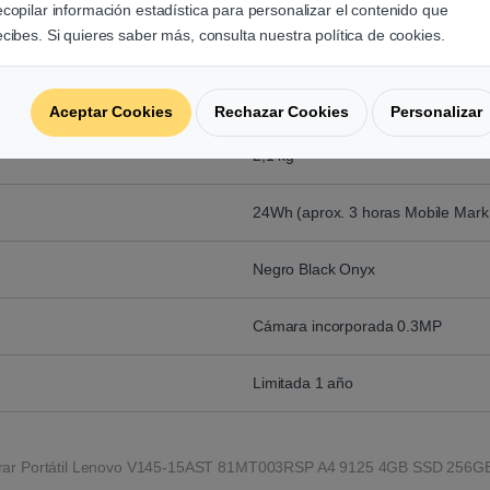
ecopilar información estadística para personalizar el contenido que
¿Añadir Microsoft Windows 10 H
ecibes. Si quieres saber más, consulta nuestra política de cookies.
¿Añadir Instalación de sistema ope
375,6 x 253,4 x 22,7 mm
Aceptar Cookies
Rechazar Cookies
Personalizar
2,1 kg
24Wh (aprox. 3 horas Mobile Mark
Negro Black Onyx
Cámara incorporada 0.3MP
Limitada 1 año
ar Portátil Lenovo V145-15AST 81MT003RSP A4 9125 4GB SSD 256GB