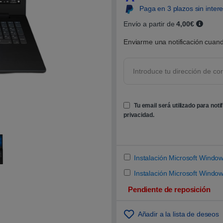
0
Paga en 3 plazos sin inter
0
s
o
Envío a partir de
4,00€
b
r
Enviarme una notificación cuand
e
5
b
a
s
a
d
o
e
Tu email será utilizado para noti
n
p
privacidad
.
u
n
t
u
a
c
Instalación Microsoft Wind
i
ó
Instalación Microsoft Window
n
d
Pendiente de reposición
e
c
l
i
Añadir a la lista de deseos
e