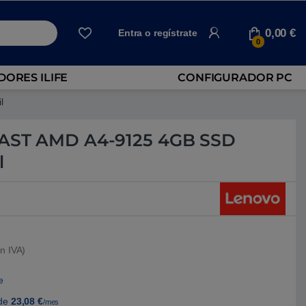
0,00
€
Entra o regístrate
0
ORES ILIFE
CONFIGURADOR PC
l
5AST AMD A4-9125 4GB SSD
l
n IVA)
e
de
23,08
€
/mes