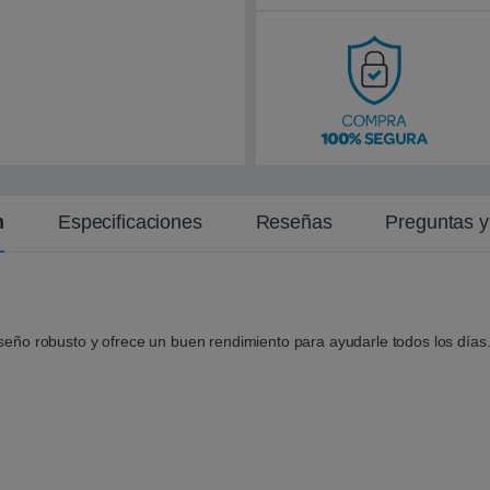
n
t
e
n
Especificaciones
Reseñas
Preguntas 
eño robusto y ofrece un buen rendimiento para ayudarle todos los día