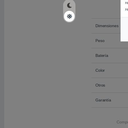
r
r
Dimensiones
Peso
Batería
Color
Otros
Garantía
Compr