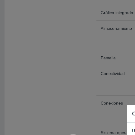
Gráfica integrada
Almacenamiento
Pantalla
Conectividad
Conexiones
C
U
Sistema operativo