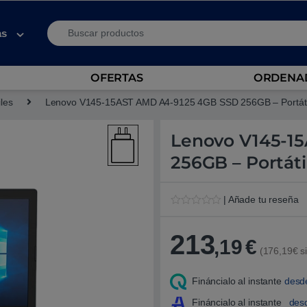
Search for:
as
OFERTAS
ORDENAD
iles
Lenovo V145-15AST AMD A4-9125 4GB SSD 256GB – Portáti
Lenovo V145-1
256GB – Portáti
| Añade tu reseña
V
1
a
l
213
,19
€
o
(176,19€ si
r
a
d
Fináncialo al instante
desd
o
5
.
Fináncialo al instante
des