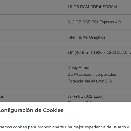
16 GB RAM DDR4-SDRAM
512 GB SSD PCI Express 4.0
Intel Iris Xe Graphics
16″ (40.6 cm) 1920 x 1200 16:10
Dolby Atmos
2 x Altavoces incorporados
Potencia del altavoz 2 W
ión
Wi-Fi 6E (802.11ax)
Bluetooth 5.1
onfiguración de Cookies
Full HD, 1920 x 1080 Pixeles, Tap
samos cookies para proporcionarte una mejor experiencia de usuario y