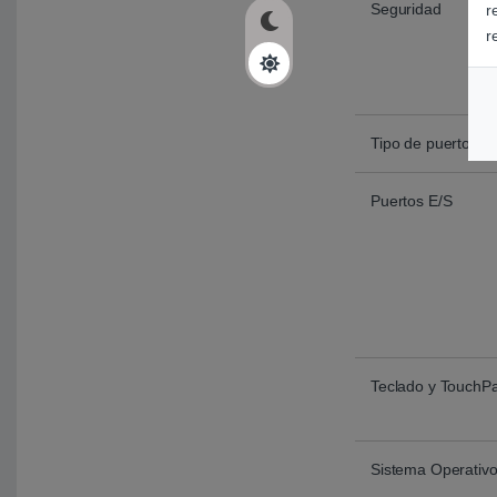
Seguridad
r
r
Tipo de puerto de
Puertos E/S
Teclado y TouchP
Sistema Operativ