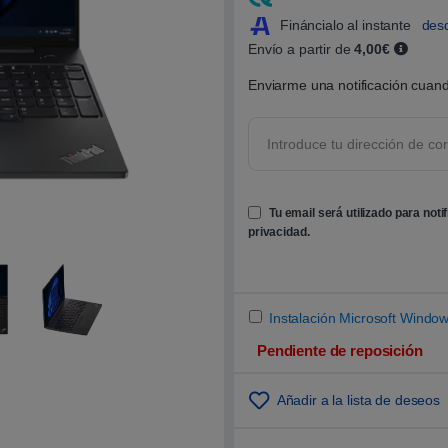
5
.
Fináncialo al instante
des
0
Envío a partir de
4,00€
0
s
o
Enviarme una notificación cuand
b
r
e
5
b
a
s
a
d
Tu email será utilizado para noti
o
privacidad
.
e
n
p
u
n
t
u
Instalación Microsoft Window
a
c
Pendiente de reposición
i
ó
n
Añadir a la lista de deseos
d
e
c
l