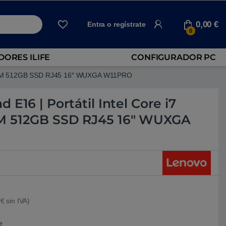
0,00
€
Entra o regístrate
0
ORES ILIFE
CONFIGURADOR PC
B RAM 512GB SSD RJ45 16″ WUXGA W11PRO
 E16 | Portátil Intel Core i7
M 512GB SSD RJ45 16″ WUXGA
€ sin IVA)
e