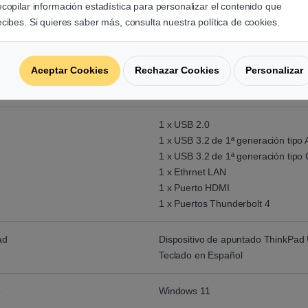
Ranura para cable de seguridad (
ecopilar información estadística para personalizar el contenido que
Lector de huella digital
ecibes. Si quieres saber más, consulta nuestra política de cookies.
Windows Hello
Módulo de plataforma confiable TP
Aceptar Cookies
Rechazar Cookies
Personalizar
 carga
TIPO-C, Adaptador de CA de 65 W
1 x USB 2.0
1 x USB 3.2 de 1ª generación tipo 
1 x USB 3.2 de 1ª generación tipo 
1 x Ethrnet LAN
1 x Puerto HDMI
1 x Puertos Thunderbolt 4
ad
Dispositivo de apuntado ThinkPad 
Teclado en Español
o
Windows 11