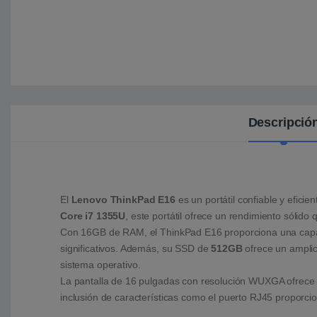
Descripció
El
Lenovo ThinkPad E16
es un portátil confiable y efici
Core i7 1355U
, este portátil ofrece un rendimiento sólid
Con 16GB de RAM, el ThinkPad E16 proporciona una capacida
significativos. Además, su SSD de
512GB
ofrece un amplio
sistema operativo.
La pantalla de 16 pulgadas con resolución WUXGA ofrece un
inclusión de características como el puerto RJ45 proporci