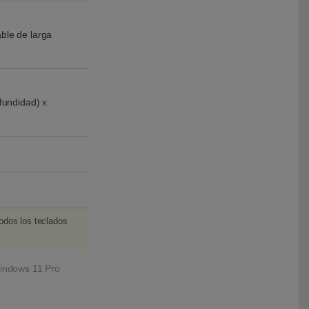
able de larga
undidad) x
todos los teclados
indows 11 Pro