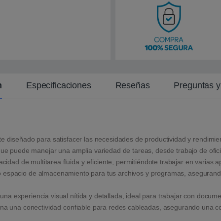
i
e
n
t
e
n
Especificaciones
Reseñas
Preguntas 
ente diseñado para satisfacer las necesidades de productividad y rendim
o que puede manejar una amplia variedad de tareas, desde trabajo de ofici
d de multitarea fluida y eficiente, permitiéndote trabajar en varias a
 espacio de almacenamiento para tus archivos y programas, asegurando
a experiencia visual nítida y detallada, ideal para trabajar con docume
ona una conectividad confiable para redes cableadas, asegurando una con