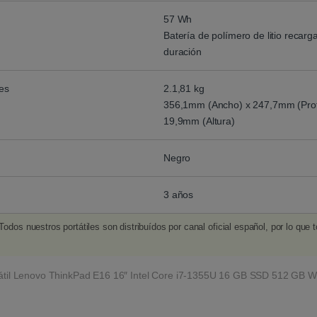
57 Wh
Batería de polímero de litio recarg
duración
es
2.1,81 kg
356,1mm (Ancho) x 247,7mm (Prof
19,9mm (Altura)
Negro
3 años
Todos nuestros portátiles son distribuídos por canal oficial español, por lo que 
átil Lenovo ThinkPad E16 16″ Intel Core i7-1355U 16 GB SSD 512 GB W