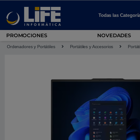
Skip to navigation
Skip to content
Todas las Categorí
PROMOCIONES
NOVEDADES
Ordenadores y Portátiles
Portátiles y Accesorios
Portát