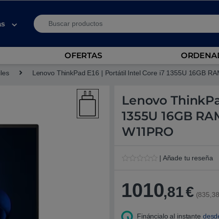
Search for:
as
OFERTAS
ORDENAD
iles
Lenovo ThinkPad E16 | Portátil Intel Core i7 1355U 16G
Lenovo ThinkPad
1355U 16GB RA
W11PRO
| Añade tu reseña
V
1
a
l
1010
,81
€
o
(835,38
r
a
d
Fináncialo al instante
desd
o