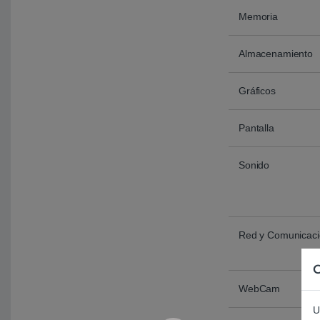
Memoria
Almacenamiento
Gráficos
Pantalla
Sonido
Red y Comunicac
C
WebCam
U