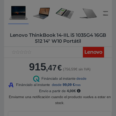
Lenovo ThinkBook 14-IIL i5 1035G4 16GB
512 14″ W10 Portátil
V
1
a
915
l
,47
€
o
(756,59€ sin IVA)
r
a
Fináncialo al instante
desde
d
o
Fináncialo al instante
desde
99,09
€
/mes
5
.
Envío a partir de
4,00€
0
Enviarme una notificación cuando el producto vuelva a estar en
0
s
stock.
o
b
r
e