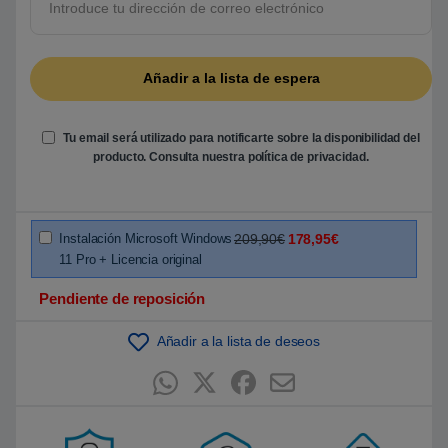
5
b
a
s
a
d
o
e
n
Tu email será utilizado para notificarte sobre la disponibilidad del
p
u
producto. Consulta nuestra
política de privacidad
.
n
t
u
a
c
i
Instalación Microsoft Windows
209,90€
178,95€
ó
11 Pro + Licencia original
n
d
e
Pendiente de reposición
c
l
i
Añadir a la lista de deseos
e
n
t
e