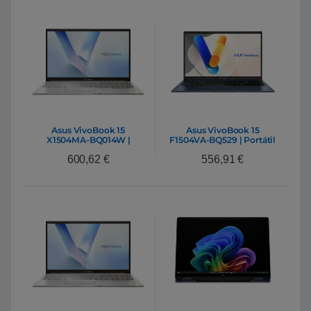
Asus VivoBook 15
Asus VivoBook 15
X1504MA-BQ014W |
F1504VA-BQ529 | Portátil
Portátil Intel Core 5 320
Intel Core 5 120U 16GB
600,62
€
556,91
€
8GB DDR5 512GB NVMe
DDR5 512GB NVMe 15.6″
15,6″ Full HD Windows 11
Full HD IPS FreeDOS
Home