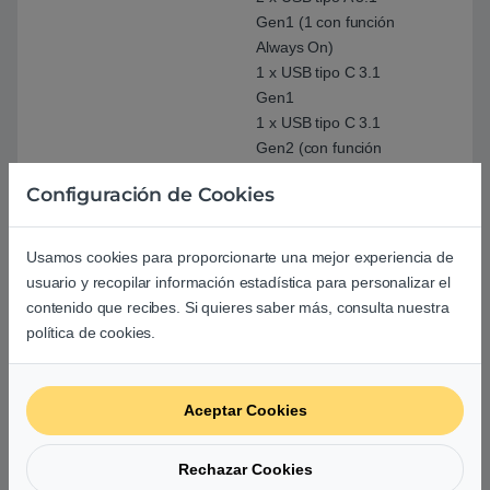
Gen1 (1 con función
Always On)
1 x USB tipo C 3.1
Gen1
1 x USB tipo C 3.1
Gen2 (con función
DisplayPort + power
Configuración de Cookies
delivery)
1 x HDMI 1.4b
Altavoces 2x2W con
Usamos cookies para proporcionarte una mejor experiencia de
Dolby Audio y
usuario y recopilar información estadística para personalizar el
Microfono doble.
contenido que recibes. Si quieres saber más, consulta nuestra
política de cookies.
Sistema operativo
Microsoft Windows 10
Pro 64
Aceptar Cookies
Dimensiones
326 x 230 x 17,9 mm
Rechazar Cookies