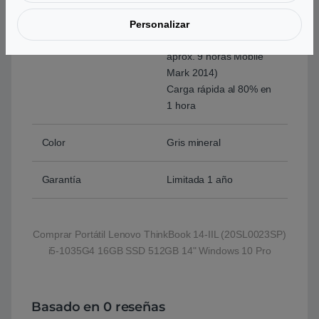
Peso
1,4 kg
Personalizar
Batería
45Wh (Autonomia
aprox. 9 horas Mobile
Mark 2014)
Carga rápida al 80% en
1 hora
Color
Gris mineral
Garantía
Limitada 1 año
Comprar Portátil Lenovo ThinkBook 14-IIL (20SL0023SP)
i5-1035G4 16GB SSD 512GB 14" Windows 10 Pro
Basado en 0 reseñas