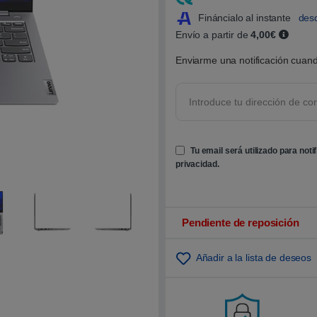
5
.
Fináncialo al instante
des
0
Envío a partir de
4,00€
0
s
o
Enviarme una notificación cuand
b
r
e
5
b
a
s
a
d
Tu email será utilizado para noti
o
privacidad
.
e
n
p
u
n
t
Pendiente de reposición
u
a
c
i
Añadir a la lista de deseos
ó
n
d
e
c
l