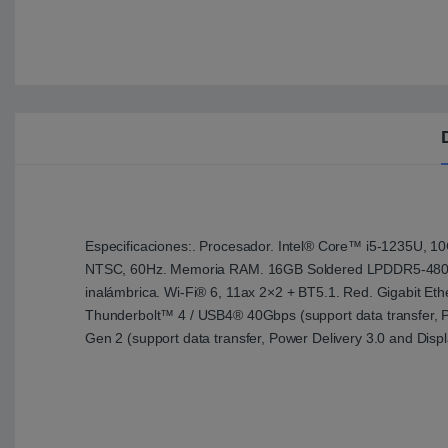
Especificaciones:. Procesador. Intel® Core™ i5-1235U, 10
NTSC, 60Hz. Memoria RAM. 16GB Soldered LPDDR5-4800. 
inalámbrica. Wi-Fi® 6, 11ax 2×2 + BT5.1. Red. Gigabit Et
Thunderbolt™ 4 / USB4® 40Gbps (support data transfer, P
Gen 2 (support data transfer, Power Delivery 3.0 and Disp