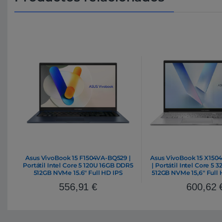
Asus VivoBook 15 F1504VA-BQ529 |
Asus VivoBook 15 X15
Portátil Intel Core 5 120U 16GB DDR5
| Portátil Intel Core 5
512GB NVMe 15.6″ Full HD IPS
512GB NVMe 15,6″ Ful
FreeDOS
11 Home
556,91
€
600,62