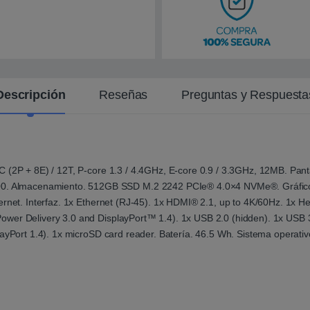
i
e
n
t
e
Descripción
Reseñas
Preguntas y Respuesta
C (2P + 8E) / 12T, P-core 1.3 / 4.4GHz, E-core 0.9 / 3.3GHz, 12MB. Pan
Almacenamiento. 512GB SSD M.2 2242 PCIe® 4.0×4 NVMe®. Gráficos. In
hernet. Interfaz. 1x Ethernet (RJ-45). 1x HDMI® 2.1, up to 4K/60Hz. 1x
ower Delivery 3.0 and DisplayPort™ 1.4). 1x USB 2.0 (hidden). 1x USB
layPort 1.4). 1x microSD card reader. Batería. 46.5 Wh. Sistema operati