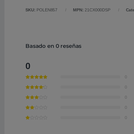
SKU:
POLEN857
MPN:
21CX000DSP
Cat
Basado en 0 reseñas
0
0
0
0
0
0