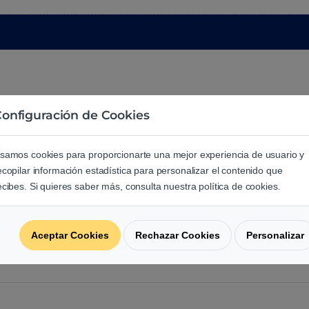
onfiguración de Cookies
samos cookies para proporcionarte una mejor experiencia de usuario y
ecopilar información estadística para personalizar el contenido que
e los usuarios sobre este produ
ecibes. Si quieres saber más, consulta nuestra política de cookies.
regunta acerca de este producto.
Aceptar Cookies
Rechazar Cookies
Personalizar