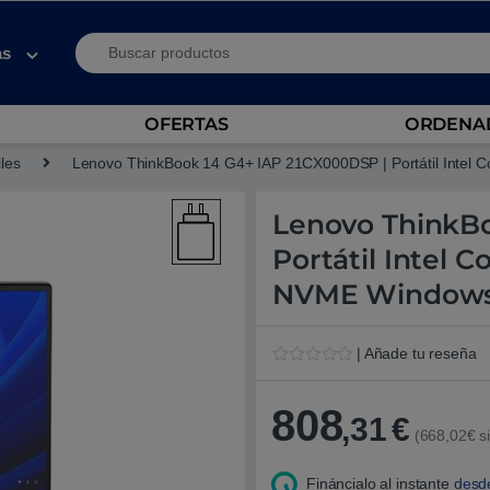
Search for:
as
OFERTAS
ORDENAD
iles
Lenovo ThinkBook 14 G4+ IAP 21CX000DSP | Portátil Inte
Lenovo ThinkBo
Portátil Intel 
NVME Windows 
| Añade tu reseña
V
1
a
l
808
,31
€
o
(668,02€ si
r
a
d
Fináncialo al instante
desd
o