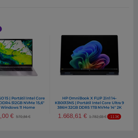
O 15 | Portátil Intel Core
HP OmniBook X FLIP 2in1 14-
 DDR4 512GB NVMe 15,6″
KB0013NS | Portátil Intel Core Ultra 9
D Windows 11 Home
386H 32GB DDR5 1TB NVMe 14″ 2K
Oled Windows 11 Home
9,00
€
1.668,61
€
570,84
€
1.782,03
€
-113€