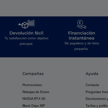
Devolución fácil
Financiación
instantánea
Tu satisfacción como objetivo
Sin papeleos y sin letra
principal.
pequeña.
Campañas
Ayuda
Promociones
Contacto
Rebajas de Enero
Preguntas fre
NVIDIA RTX 50
Devoluciones 
Black Days IBP
Tarifas y polít