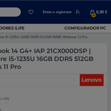
0,00
€
Entra o regístrate
0
ORES ILIFE
CONFIGURADOR PC
l Core i5-1235U 16GB DDR5 512GB NVME Windows 11 Pro
ok 14 G4+ IAP 21CX000DSP |
Core i5-1235U 16GB DDR5 512GB
11 Pro
n IVA)
e