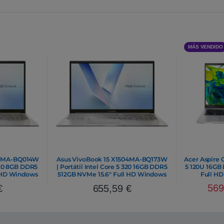
MÁS VENDIDO
04MA-BQ014W
Asus VivoBook 15 X1504MA-BQ173W
Acer Aspire G
 320 8GB DDR5
| Portátil Intel Core 5 320 16GB DDR5
5 120U 16GB
l HD Windows
512GB NVMe 15.6″ Full HD Windows
Full H
11 Home
56
€
655,59
€