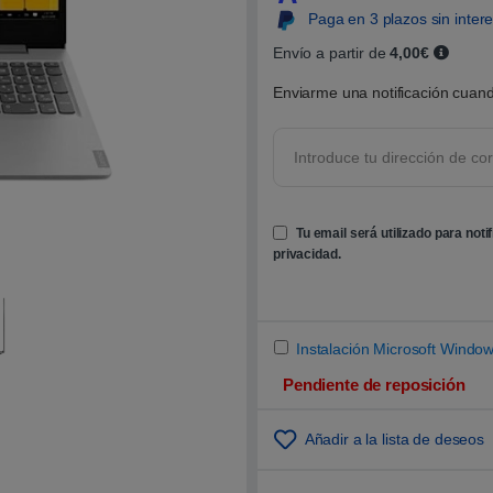
0
Paga en 3 plazos sin inter
0
s
o
Envío a partir de
4,00€
b
r
Enviarme una notificación cuand
e
5
b
a
s
a
d
o
e
Tu email será utilizado para noti
n
p
privacidad
.
u
n
t
u
a
c
Instalación Microsoft Window
i
ó
Pendiente de reposición
n
d
e
c
Añadir a la lista de deseos
l
i
e