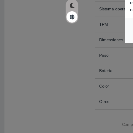
r
Sistema operativo
r
TPM
Dimensiones
Peso
Batería
Color
Otros
Compr