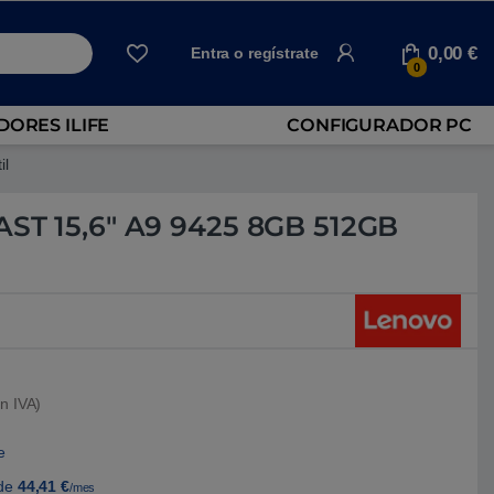
0,00
€
Entra o regístrate
0
ORES ILIFE
CONFIGURADOR PC
il
AST 15,6″ A9 9425 8GB 512GB
n IVA)
e
de
44,41
€
/mes