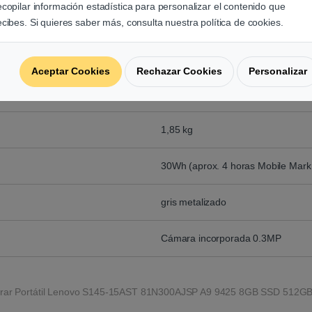
ecopilar información estadística para personalizar el contenido que
Windows 10 Home 64
ecibes. Si quieres saber más, consulta nuestra política de cookies.
TPM 2.0
Aceptar Cookies
Rechazar Cookies
Personalizar
362,2 x 251,5 x 19,9 mm
1,85 kg
30Wh (aprox. 4 horas Mobile Mark
gris metalizado
Cámara incorporada 0.3MP
ar Portátil Lenovo S145-15AST 81N300AJSP A9 9425 8GB SSD 512GB