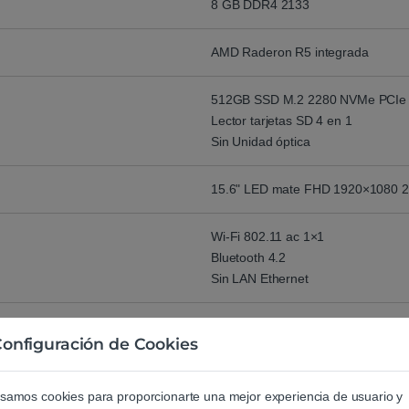
8 GB DDR4 2133
AMD Raderon R5 integrada
512GB SSD M.2 2280 NVMe PCIe 3
Lector tarjetas SD 4 en 1
Sin Unidad óptica
15.6" LED mate FHD 1920×1080 2
Wi-Fi 802.11 ac 1×1
Bluetooth 4.2
Sin LAN Ethernet
2 x USB 3.1 tipo A
onfiguración de Cookies
1 x USB 2.0 tipo A
1 x HDMI 1.4b
Altavoces 1,5x2W con Dolby Audio
samos cookies para proporcionarte una mejor experiencia de usuario y