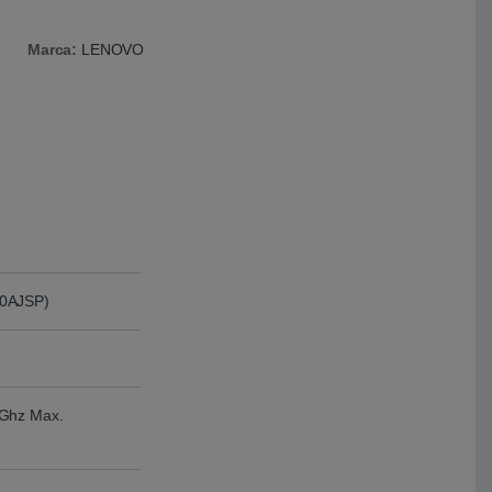
Marca:
LENOVO
00AJSP)
7Ghz Max.