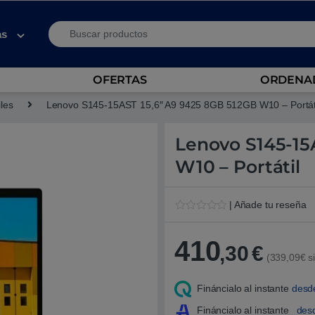
Search for:
as
OFERTAS
ORDENAD
iles
Lenovo S145-15AST 15,6″ A9 9425 8GB 512GB W10 – Portát
Lenovo S145-15
W10 – Portátil
| Añade tu reseña
V
1
a
l
410
,30
€
o
(339,09€ si
r
a
d
Fináncialo al instante
desd
o
5
.
Fináncialo al instante
des