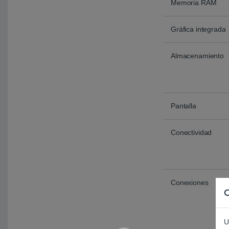
Memoria RAM
Gráfica integrada
Almacenamiento
Pantalla
Conectividad
Conexiones
C
U