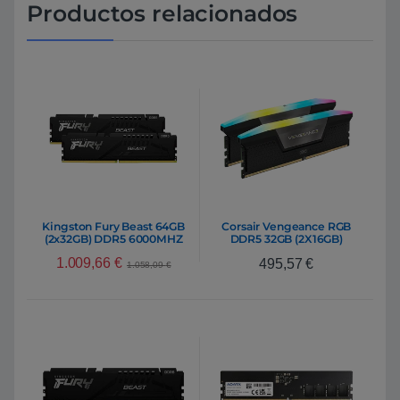
Productos relacionados
Kingston Fury Beast 64GB
Corsair Vengeance RGB
(2x32GB) DDR5 6000MHZ
DDR5 32GB (2X16GB)
C36 AMD – RAM
5200Mhz | Memoria RAM
1.009,66
€
495,57
€
1.058,09
€