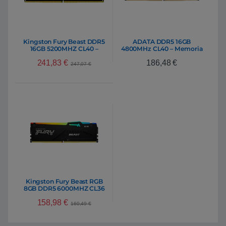
Kingston Fury Beast DDR5
ADATA DDR5 16GB
16GB 5200MHZ CL40 –
4800MHz CL40 – Memoria
Memoria RAM
RAM
241,83
€
186,48
€
247,07
€
Kingston Fury Beast RGB
8GB DDR5 6000MHZ CL36
– RAM
158,98
€
160,49
€