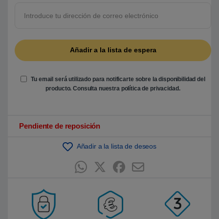
5
b
a
s
a
d
o
e
n
p
u
Tu email será utilizado para notificarte sobre la disponibilidad del
n
t
producto. Consulta nuestra
política de privacidad
.
u
a
c
i
ó
Pendiente de reposición
n
d
e
Añadir a la lista de deseos
c
l
i
e
n
t
e