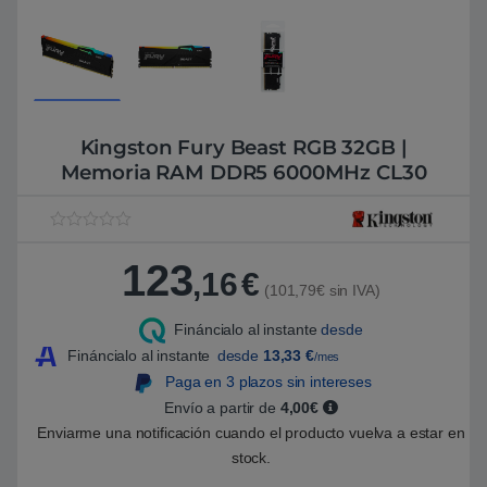
Kingston Fury Beast RGB 32GB |
Memoria RAM DDR5 6000MHz CL30
V
1
a
123
l
,16
€
o
(101,79€ sin IVA)
r
a
Fináncialo al instante
desde
d
o
Fináncialo al instante
desde
13,33
€
/mes
5
.
Paga en 3 plazos sin intereses
0
Envío a partir de
4,00€
0
s
Enviarme una notificación cuando el producto vuelva a estar en
o
b
stock.
r
e