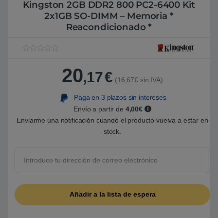
Kingston 2GB DDR2 800 PC2-6400 Kit
2x1GB SO-DIMM – Memoria *
Reacondicionado *
V
1
a
20
l
,17
€
o
(16,67€ sin IVA)
r
a
Paga en 3 plazos sin intereses
d
o
Envío a partir de
4,00€
5
.
Enviarme una notificación cuando el producto vuelva a estar en
0
stock.
0
s
o
b
r
e
5
b
a
s
a
d
o