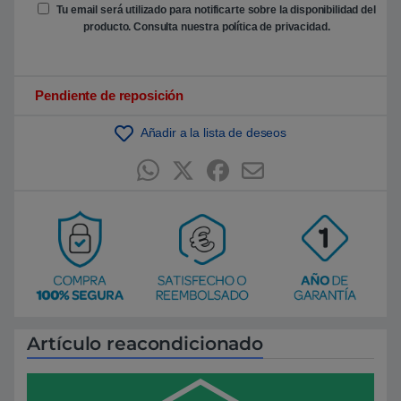
e
Tu email será utilizado para notificarte sobre la disponibilidad del
n
producto. Consulta nuestra
política de privacidad
.
p
u
n
t
u
Pendiente de reposición
a
c
i
ó
Añadir a la lista de deseos
n
d
e
c
l
i
e
n
t
e
Artículo reacondicionado