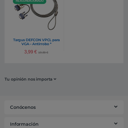
REACONDICIONADO
Targus DEFCON VPCL para
VGA – Antirrobo *
Reacondicionado *
3,99
€
19,90
€
Tu opinión nos importa
Conócenos
Información