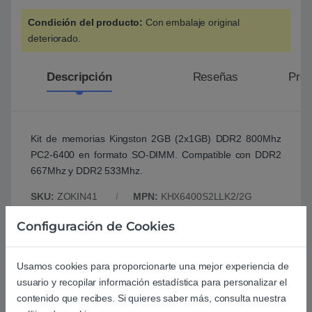
Condición del producto:
Con embalaje original
deteriorado.
Descripción
Reseñas
Preg
Kit de memorias Kingston 2GB (2x1GB) DDR2 800Mhz
PC2-6400 en formato SO-DIMM. Compatible con DDR2
667Mhz y DDR2 533Mhz.
SKU:
ZOKIN41
MPN:
KHX6400S2LLK2/2G
Categoría:
Outlet
Marca:
KINGSTON
Configuración de Cookies
Basado en 0 reseñas
Usamos cookies para proporcionarte una mejor experiencia de
usuario y recopilar información estadística para personalizar el
contenido que recibes. Si quieres saber más, consulta nuestra