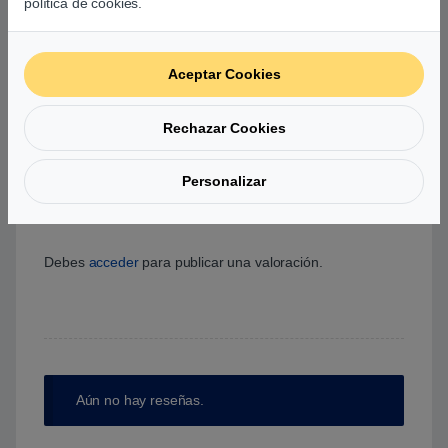
0
política de cookies.
0
0
Aceptar Cookies
0
Rechazar Cookies
0
0
Personalizar
Agrega una reseña
Debes
acceder
para publicar una valoración.
Aún no hay reseñas.