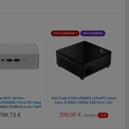
SÓLO QUEDAN 1
MÁS VENDIDO
us NUC 15 Pro+
MSI Cubi 5 12M-212BES | MiniPC Intel
00002 | Mini PC Intel
Core i3 1215U DDR4 SSD M.2 / 2.5″
 255H DDR5 M.2 Arc 140T
Wi-Fi 7
299,00
€
799,73
€
349,00
€
-50€