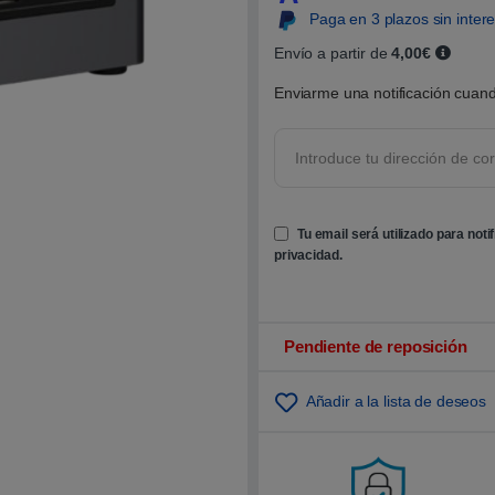
0
Paga en 3 plazos sin inter
0
s
o
Envío a partir de
4,00€
b
r
Enviarme una notificación cuand
e
5
b
a
s
a
d
o
e
Tu email será utilizado para noti
n
p
privacidad
.
u
n
t
u
a
c
Pendiente de reposición
i
ó
n
Añadir a la lista de deseos
d
e
c
l
i
e