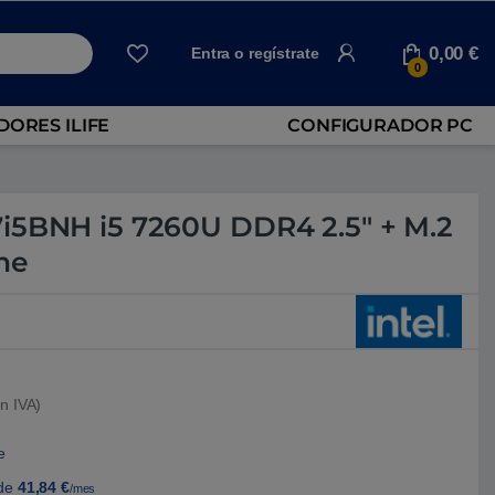
0,00
€
Entra o regístrate
0
ORES ILIFE
CONFIGURADOR PC
i5BNH i5 7260U DDR4 2.5″ + M.2
ne
n IVA)
e
de
41,84
€
/mes