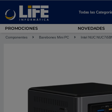
Skip to navigation
Skip to content
Todas las Categorí
PROMOCIONES
NOVEDADES
Componentes
Barebones Mini PC
Intel NUC NUC7i5B