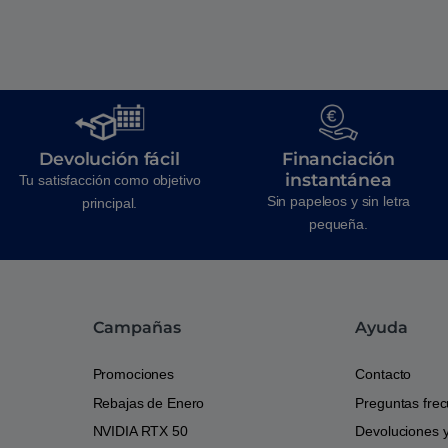
Devolución fácil
Financiación
instantánea
Tu satisfacción como objetivo
Sin papeleos y sin letra
principal.
pequeña.
Campañas
Ayuda
Promociones
Contacto
Rebajas de Enero
Preguntas fre
NVIDIA RTX 50
Devoluciones 