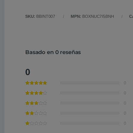
SKU:
BBINT007
MPN:
BOXNUC7I5BNH
C
Basado en 0 reseñas
0
0
0
0
0
0