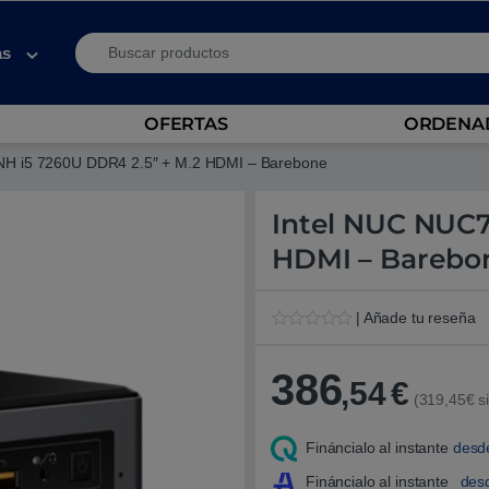
Search for:
as
OFERTAS
ORDENAD
NH i5 7260U DDR4 2.5″ + M.2 HDMI – Barebone
Intel NUC NUC7
HDMI – Barebo
| Añade tu reseña
V
1
a
l
386
,54
€
o
(319,45€ si
r
a
d
Fináncialo al instante
desd
o
5
.
Fináncialo al instante
des