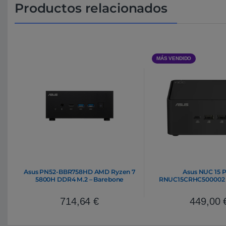
Productos relacionados
MÁS VENDIDO
Asus PN52-BBR758HD AMD Ryzen 7
Asus NUC 15 
5800H DDR4 M.2 – Barebone
RNUC15CRHC500002 
714,64
€
449,00