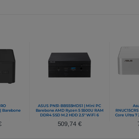
PRO
ASUS PN51-BB555MDS1 | Mini PC
As
| Barebone
Barebone AMD Ryzen 5 5500U RAM
RNUC15CRSU7
DDR4 SSD M.2 HDD 2.5″ WiFi 6
Core Ultra 7
€
509,74
€