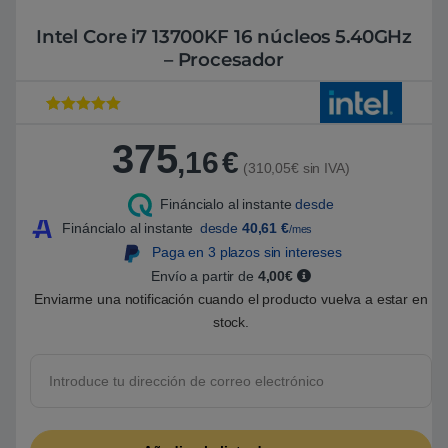
Intel Core i7 13700KF 16 núcleos 5.40GHz
– Procesador
Valorado con
1
5
de 5 en
375
base a
,16
€
valoración de
(310,05€ sin IVA)
un cliente
Fináncialo al instante
desde
Fináncialo al instante
desde
40,61
€
/mes
Paga en 3 plazos sin intereses
Envío a partir de
4,00€
Enviarme una notificación cuando el producto vuelva a estar en
stock.