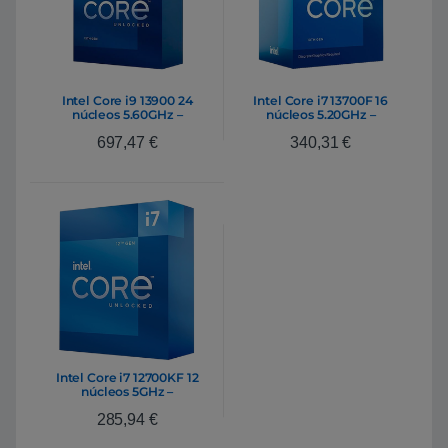
Intel Core i9 13900 24
Intel Core i7 13700F 16
núcleos 5.60GHz –
núcleos 5.20GHz –
Procesador
Procesador
697,47
€
340,31
€
Intel Core i7 12700KF 12
núcleos 5GHz –
Procesador
285,94
€