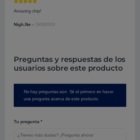
Valorado con
Amazing chip!
5
de 5
Nigh.Ne
–
29/03/2024
Preguntas y respuestas de los
usuarios sobre este producto
No hay preguntas aún. Sé el primero en hacer
una pregunta acerca de este producto.
Tu pregunta
*