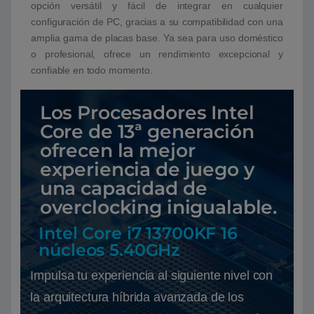
opción versátil y fácil de integrar en cualquier
configuración de PC, gracias a su compatibilidad con una
amplia gama de placas base. Ya sea para uso doméstico
o profesional, ofrece un rendimiento excepcional y
confiable en todo momento.
Los Procesadores Intel
Core de 13ª generación
ofrecen la mejor
experiencia de juego y
una capacidad de
overclocking inigualable.
Intel Core i7 13700KF 16
núcleos 5.40GHz
Impulsa tu experiencia al siguiente nivel con
la arquitectura híbrida avanzada de los