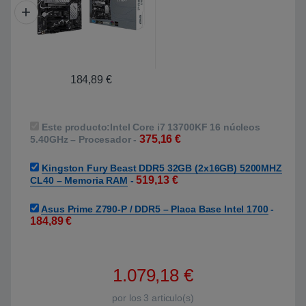
184,89
€
Este producto:
Intel Core i7 13700KF 16 núcleos
375,16
€
5.40GHz – Procesador
-
Kingston Fury Beast DDR5 32GB (2x16GB) 5200MHZ
519,13
€
CL40 – Memoria RAM
-
Asus Prime Z790-P / DDR5 – Placa Base Intel 1700
-
184,89
€
1.079,18
€
por los
3
articulo(s)