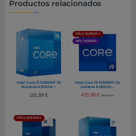
Productos relacionados
SÓLO QUEDAN 1
MÁS VENDIDO
Intel Core i5 12600KF 10
Intel Core i9 14900KF 24
Núcleos 4.90GHz –
núcleos 6.00GHz –
Procesador
Procesador
435,98
€
181,88
€
699,00
€
SÓLO QUEDAN 1