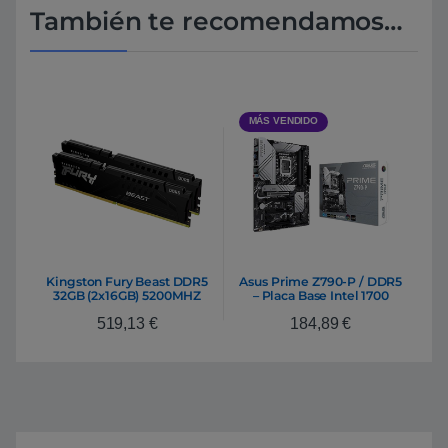
También te recomendamos…
MÁS VENDIDO
Kingston Fury Beast DDR5
Asus Prime Z790-P / DDR5
32GB (2x16GB) 5200MHZ
– Placa Base Intel 1700
CL40 – Memoria RAM
519,13
€
184,89
€