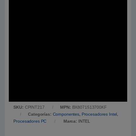
SKU:
CPINT217
MPN:
BX8071513700KF
Categorías:
Componentes
,
Procesadores Intel
,
Procesadores PC
Marca:
INTEL