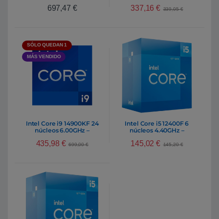
Procesador
Procesador
337,16
€
697,47
€
339,05
€
SÓLO QUEDAN 1
MÁS VENDIDO
Intel Core i9 14900KF 24
Intel Core i5 12400F 6
núcleos 6.00GHz –
núcleos 4.40GHz –
Procesador
Procesador
435,98
€
145,02
€
699,00
€
145,20
€