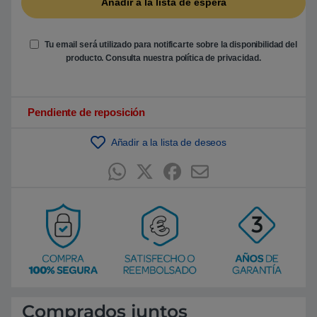
e
n
p
u
Tu email será utilizado para notificarte sobre la disponibilidad del
n
t
producto. Consulta nuestra
política de privacidad
.
u
a
c
i
ó
Pendiente de reposición
n
d
e
Añadir a la lista de deseos
c
l
i
e
n
t
e
Comprados juntos