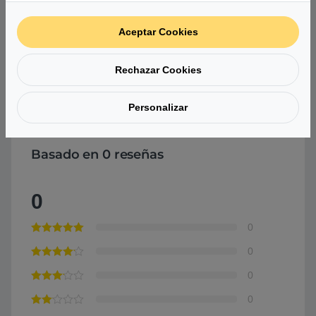
Tipo de estructura
64-bit
Aceptar Cookies
Consumo
125 W
Rechazar Cookies
Comprar Intel Core i7 11700KF 8 núcleos 5GHz –
Procesador
Personalizar
Basado en 0 reseñas
0
0
0
0
0