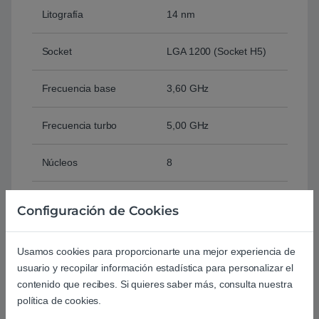
Litografía
14 nm
Socket
LGA 1200 (Socket H5)
Frecuencia base
3,60 GHz
Frecuencia turbo
5,00 GHz
Núcleos
8
Hilos
16
Configuración de Cookies
Caché
16 MB Smart Cache
Usamos cookies para proporcionarte una mejor experiencia de
usuario y recopilar información estadística para personalizar el
Memoria RAM
128 GB DR4-SDRAM
contenido que recibes. Si quieres saber más, consulta nuestra
soportada
política de cookies.