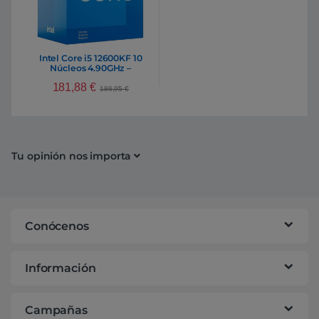
Intel Core i5 12600KF 10
Núcleos 4.90GHz –
Procesador
181,88
€
186,95
€
Tu opinión nos importa
Conócenos
Información
Campañas