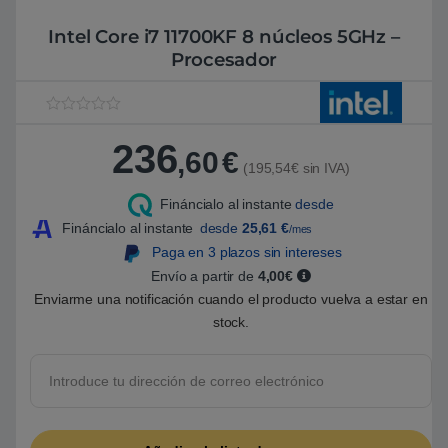
Intel Core i7 11700KF 8 núcleos 5GHz –
Procesador
V
1
a
236
l
,60
€
o
(195,54€ sin IVA)
r
a
Fináncialo al instante
desde
d
o
Fináncialo al instante
desde
25,61
€
/mes
5
.
Paga en 3 plazos sin intereses
0
Envío a partir de
4,00€
0
s
Enviarme una notificación cuando el producto vuelva a estar en
o
b
stock.
r
e
5
b
a
s
a
d
o