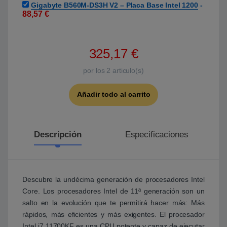
Gigabyte B560M-DS3H V2 – Placa Base Intel 1200
-
88,57
€
325,17
€
por los
2
articulo(s)
Añadir todo al carrito
Descripción
Especificaciones
Descubre la undécima generación de procesadores Intel
Core. Los procesadores Intel de 11ª generación son un
salto en la evolución que te permitirá hacer más: Más
rápidos, más eficientes y más exigentes. El procesador
Intel i7 11700KF es una CPU potente y capaz de ejecutar