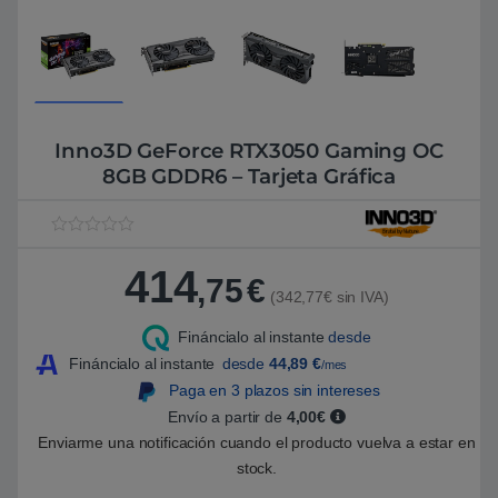
Inno3D GeForce RTX3050 Gaming OC
8GB GDDR6 – Tarjeta Gráfica
V
1
a
414
l
,75
€
o
(342,77€ sin IVA)
r
a
Fináncialo al instante
desde
d
o
Fináncialo al instante
desde
44,89
€
/mes
5
.
Paga en 3 plazos sin intereses
0
Envío a partir de
4,00€
0
s
Enviarme una notificación cuando el producto vuelva a estar en
o
b
stock.
r
e