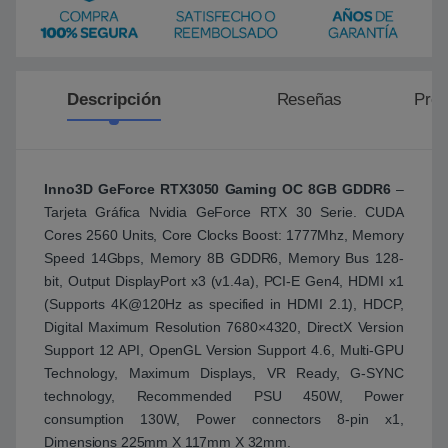
Descripción
Reseñas
Preg
Inno3D GeForce RTX3050 Gaming OC 8GB GDDR6
–
Tarjeta Gráfica Nvidia GeForce RTX 30 Serie. CUDA
Cores 2560 Units, Core Clocks Boost: 1777Mhz, Memory
Speed 14Gbps, Memory 8B GDDR6, Memory Bus 128-
bit, Output DisplayPort x3 (v1.4a), PCI-E Gen4, HDMI x1
(Supports 4K@120Hz as specified in HDMI 2.1), HDCP,
Digital Maximum Resolution 7680×4320, DirectX Version
Support 12 API, OpenGL Version Support 4.6, Multi-GPU
Technology, Maximum Displays, VR Ready, G-SYNC
technology, Recommended PSU 450W, Power
consumption 130W, Power connectors 8-pin x1,
Dimensions 225mm X 117mm X 32mm.