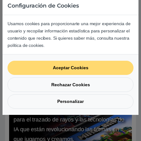
Configuración de Cookies
Usamos cookies para proporcionarte una mejor experiencia de
usuario y recopilar información estadística para personalizar el
contenido que recibes. Si quieres saber más, consulta nuestra
política de cookies.
1080p, configuración del juego alta, i9-10900K, 32 GB de RAM, Win 10 X64.
RTX ON es modo de calidad RT + DLSS.
Aceptar Cookies
Rechazar Cookies
RTX está encendido
Personalizar
NVIDIA RTX es la plataforma más avanzada
para el trazado de rayos y las tecnologías de
IA que están revolucionando las formas en
que jugamos y creamos.