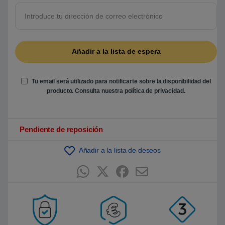
5
b
a
s
a
d
o
e
n
p
u
Tu email será utilizado para notificarte sobre la disponibilidad del
n
t
producto. Consulta nuestra
política de privacidad
.
u
a
c
i
ó
Pendiente de reposición
n
d
e
Añadir a la lista de deseos
c
l
i
e
n
t
e