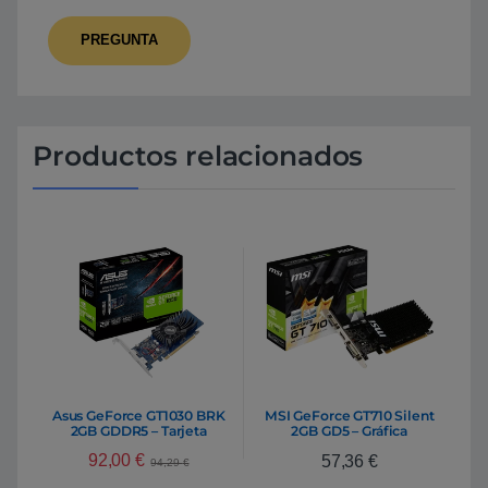
Productos relacionados
Asus GeForce GT1030 BRK
MSI GeForce GT710 Silent
2GB GDDR5 – Tarjeta
2GB GD5 – Gráfica
Gráfica Nvidia
92,00
€
57,36
€
94,29
€