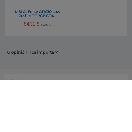
MSI GeForce GT1030 Low
Profile OC 2GB GD4 –
Gráfica
84,31
€
85,62
€
Tu opinión nos importa
Conócenos
Información
Campañas