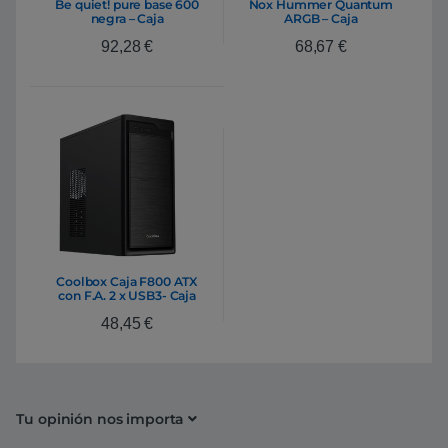
Be quiet! pure base 600
Nox Hummer Quantum
negra – Caja
ARGB – Caja
92,28
€
68,67
€
Coolbox Caja F800 ATX
con F.A. 2 x USB3- Caja
48,45
€
Tu opinión nos importa