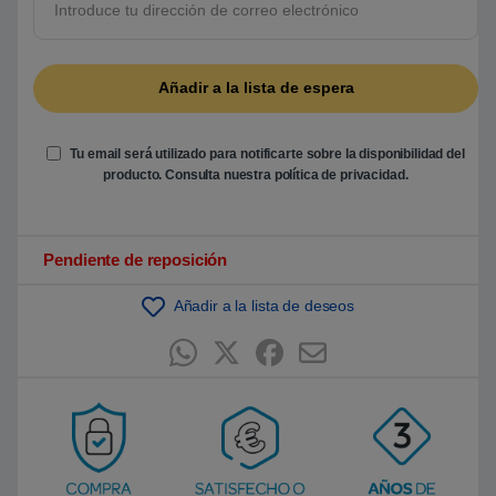
b
a
s
a
d
o
e
n
p
u
Tu email será utilizado para notificarte sobre la disponibilidad del
n
t
producto. Consulta nuestra
política de privacidad
.
u
a
c
i
ó
Pendiente de reposición
n
d
e
Añadir a la lista de deseos
c
l
i
e
n
t
e