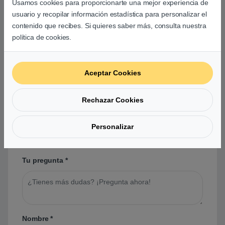
Usamos cookies para proporcionarte una mejor experiencia de
usuario y recopilar información estadística para personalizar el
contenido que recibes. Si quieres saber más, consulta nuestra
política de cookies.
Preguntas y respuestas de los
usuarios sobre este producto
Aceptar Cookies
Rechazar Cookies
No hay preguntas aún. Sé el primero en hacer
una pregunta acerca de este producto.
Personalizar
Tu pregunta
*
Nombre
*