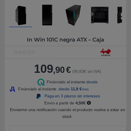
In Win 101C negra ATX – Caja
V
1
a
109
l
,90
€
o
(90,83€ sin IVA)
r
a
Fináncialo al instante
desde
d
o
Fináncialo al instante
desde
11,9
€
/mes
5
.
Paga en 3 plazos sin intereses
0
Envío a partir de
4,50€
0
s
Enviarme una notificación cuando el producto vuelva a estar en
o
b
stock.
r
e
5