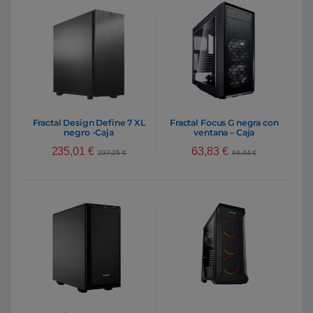
Fractal Design Define 7 XL
Fractal Focus G negra con
negro -Caja
ventana – Caja
235,01
€
63,83
€
237,25
€
64,44
€