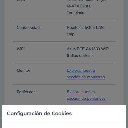
M-ATX Cristal
Templado
Conectividad
Realtek 2.5GbE LAN
chip
WiFi
Asus PCE-AX1800 WiFi
6 Bluetooth 5.2
Monitor
Explora nuestra
sección de monitores
Periféricos
Explora nuestra
sección de periféricos
Configuración de Cookies
Sistema operativo
Sin sistema operativo
Instala Windows 11
Home