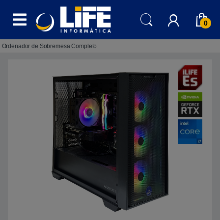
Skip to navigation
Skip to content
0
Ordenador de Sobremesa Completo