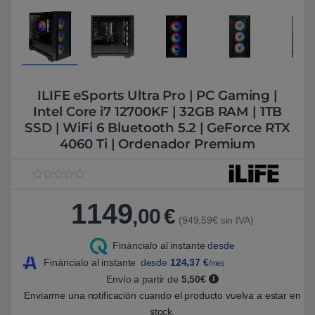
ILIFE eSports Ultra Pro | PC Gaming |
Intel Core i7 12700KF | 32GB RAM | 1TB
SSD | WiFi 6 Bluetooth 5.2 | GeForce RTX
4060 Ti | Ordenador Premium
V
1
a
1149
l
,00
€
o
(949,59€ sin IVA)
r
a
Fináncialo al instante
desde
d
o
Fináncialo al instante
desde
124,37
€
/mes
5
.
Envío a partir de
5,50€
0
Enviarme una notificación cuando el producto vuelva a estar en
0
s
stock.