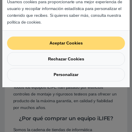
Usamos cookies para proporcionarte una mejor experiencia de
Instala Windows 11 Pro
usuario y recopilar información estadística para personalizar el
contenido que recibes. Si quieres saber más, consulta nuestra
Antivirus
¿Quieres añadir
política de cookies.
protección antivirus?
Aceptar Cookies
Rechazar Cookies
Personalizar
GARANTÍA DE SATISFACCIÓN
Todos los equipos iLIFE han pasado por estrictos
controles de montaje y rigurosos testeos para ofrecer un
producto de la máxima garantía, en calidad y fiabilidad
por muchos años.
¿Por qué comprar un equipo iLIFE?
Somos la cadena de tiendas de informática