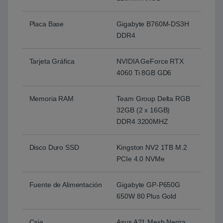
Placa Base
Gigabyte B760M-DS3H
DDR4
Tarjeta Gráfica
NVIDIA GeForce RTX
4060 Ti 8GB GD6
Memoria RAM
Team Group Delta RGB
32GB (2 x 16GB)
DDR4 3200MHZ
Disco Duro SSD
Kingston NV2 1TB M.2
PCIe 4.0 NVMe
Fuente de Alimentación
Gigabyte GP-P650G
650W 80 Plus Gold
Caja
Asus A21 Mesh Negra