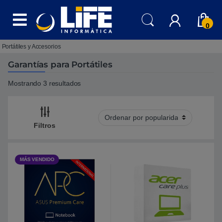
Skip to navigation
Skip to content
0
Portátiles y Accesorios
Garantías para Portátiles
Mostrando 3 resultados
Filtros
MÁS VENDIDO