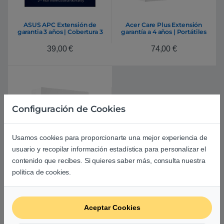
ASUS APC Extensión de
Acer Care Plus Extensión
garantia 3 años | Cobertura 3
garantía a 4 años | Portátiles
años para portátiles ASUS
ACER Extensa TravelMate | 1
Expert Series
año Internacional – Garantía
39,00
€
74,00
€
Configuración de Cookies
Usamos cookies para proporcionarte una mejor experiencia de
usuario y recopilar información estadística para personalizar el
contenido que recibes. Si quieres saber más, consulta nuestra
Acer Care Plus Extensión
política de cookies.
garantía a 3 años | Portátiles
ACER Extensa TravelMate | 1
año Internacional – Garantía
38,00
€
Aceptar Cookies