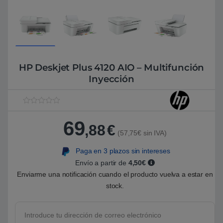
HP Deskjet Plus 4120 AIO – Multifunción
Inyección
V
1
a
69
l
,88
€
o
(57,75€ sin IVA)
r
a
Paga en 3 plazos sin intereses
d
o
Envío a partir de
4,50€
5
.
Enviarme una notificación cuando el producto vuelva a estar en
0
stock.
0
s
o
b
r
e