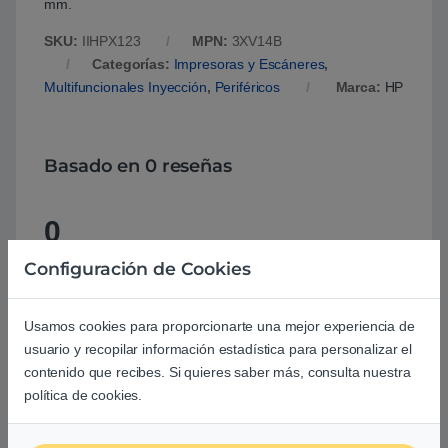
mm.
SKU:
IIHPX123
MPN:
3XV14B
Categorías:
Impresoras y Escáneres
,
Multifuncionales Inyección
,
Periféricos
Marca:
HP
Basado en 0 reseñas
0
Configuración de Cookies
0
0
Usamos cookies para proporcionarte una mejor experiencia de
0
usuario y recopilar información estadística para personalizar el
0
contenido que recibes. Si quieres saber más, consulta nuestra
política de cookies.
0
Agrega una reseña