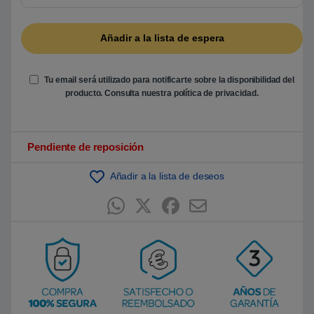
5
b
a
s
a
d
o
e
Tu email será utilizado para notificarte sobre la disponibilidad del
n
producto. Consulta nuestra
política de privacidad
.
p
u
n
t
u
Pendiente de reposición
a
c
i
ó
Añadir a la lista de deseos
n
d
e
c
l
i
e
n
t
e