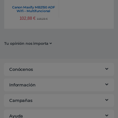
Canon Maxify MB2150 ADF
Wifi – Multifuncional
inyección
102,88
€
116,23
€
Tu opinión nos importa
Conócenos
Información
Campañas
Ayuda