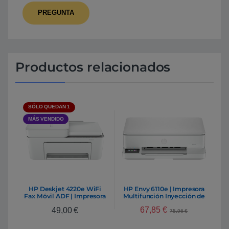
Productos relacionados
SÓLO QUEDAN 1
MÁS VENDIDO
HP Deskjet 4220e WiFi
HP Envy 6110e | Impresora
Fax Móvil ADF | Impresora
Multifunción Inyección de
Multifunción Inyección
Tinta WiFi A4 Color 4800 x
67,85
€
49,00
€
1200 DPI
75,96
€