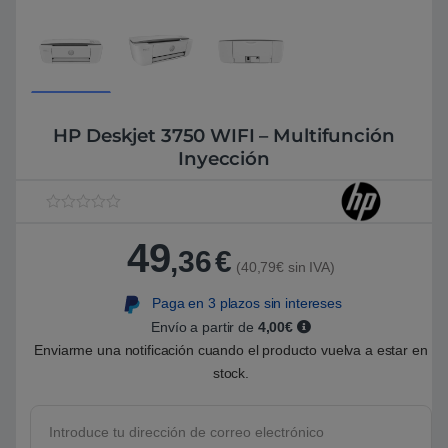
HP Deskjet 3750 WIFI – Multifunción
Inyección
V
1
a
49
l
,36
€
o
(40,79€ sin IVA)
r
a
Paga en 3 plazos sin intereses
d
o
Envío a partir de
4,00€
5
.
Enviarme una notificación cuando el producto vuelva a estar en
0
stock.
0
s
o
b
r
e