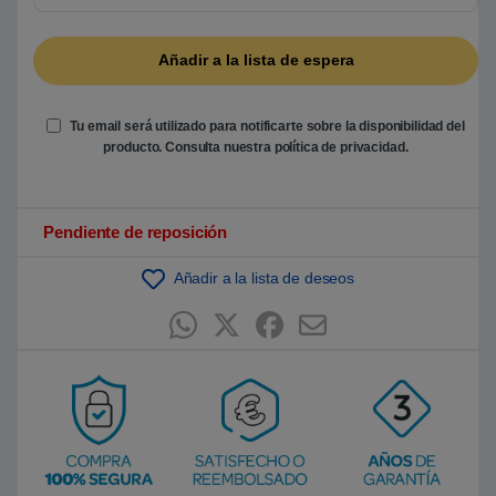
5
b
a
s
a
d
o
e
Tu email será utilizado para notificarte sobre la disponibilidad del
n
producto. Consulta nuestra
política de privacidad
.
p
u
n
t
u
Pendiente de reposición
a
c
i
ó
Añadir a la lista de deseos
n
d
e
c
l
i
e
n
t
e