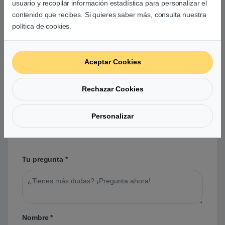
usuario y recopilar información estadística para personalizar el
contenido que recibes. Si quieres saber más, consulta nuestra
política de cookies.
Preguntas y respuestas de los
Aceptar Cookies
usuarios sobre este producto
Rechazar Cookies
No hay preguntas aún. Sé el primero en hacer
Personalizar
una pregunta acerca de este producto.
Tu pregunta
*
Nombre
*