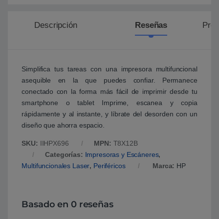
Descripción
Reseñas
Preg
Simplifica tus tareas con una impresora multifuncional
asequible en la que puedes confiar. Permanece
conectado con la forma más fácil de imprimir desde tu
smartphone o tablet Imprime, escanea y copia
rápidamente y al instante, y líbrate del desorden con un
diseño que ahorra espacio.
SKU:
IIHPX696
MPN:
T8X12B
Categorías:
Impresoras y Escáneres
,
Multifuncionales Laser
,
Periféricos
Marca:
HP
Basado en 0 reseñas