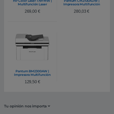
HP Color Laser 179FMW |
Pantum CM2100ADW |
Multifunción Laser
Impresora Multifunción
Láser a Color WiFi ADF
269,00
€
280,03
€
Dúplex
Pantum BM2300AW |
Impresora Multifunción
Láser ADF Wifi
129,50
€
Monocromo
Tu opinión nos importa