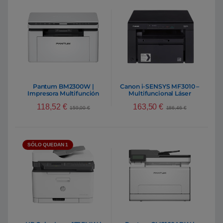
Pantum BM2300W |
Canon i-SENSYS MF3010 –
Impresora Multifunción
Multifuncional Láser
Láser Wifi Monocromo
118,52
€
163,50
€
159,00
€
186,46
€
SÓLO QUEDAN 1