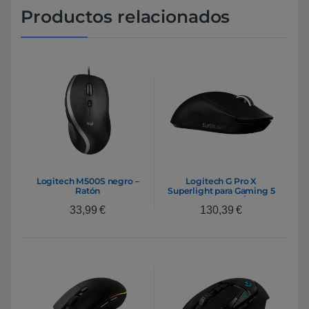
Productos relacionados
Logitech M500S negro –
Logitech G Pro X
Ratón
Superlight para Gaming 5
botones Sensor Óptico
33,99
€
130,39
€
HERO 25K 25600 DPI |
Ratón Inalámbrico