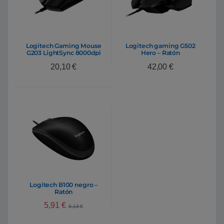
Logitech Gaming Mouse
Logitech gaming G502
G203 LightSync 8000dpi
Hero – Ratón
Negro – Ratón
20,10
€
42,00
€
Logitech B100 negro –
Ratón
5,91
€
6,13
€