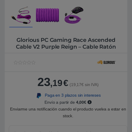
Glorious PC Gaming Race Ascended
Cable V2 Purple Reign – Cable Ratón
V
1
a
l
23
,19
€
o
(19,17€ sin IVA)
r
a
d
Paga en 3 plazos sin intereses
o
5
Envío a partir de
4,00€
.
Enviarme una notificación cuando el producto vuelva a estar en
0
0
stock.
s
o
b
r