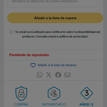
e
5
b
a
s
a
d
o
e
Tu email será utilizado para notificarte sobre la disponibilidad del
n
p
producto. Consulta nuestra
política de privacidad
.
u
n
t
u
a
Pendiente de reposición
c
i
ó
Añadir a la lista de deseos
n
d
e
c
l
i
e
n
t
e