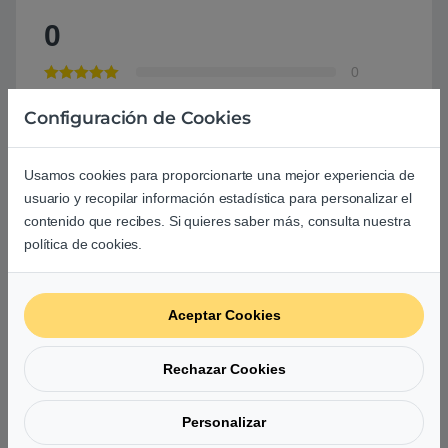
0
0
0
Configuración de Cookies
0
0
Usamos cookies para proporcionarte una mejor experiencia de
usuario y recopilar información estadística para personalizar el
0
contenido que recibes. Si quieres saber más, consulta nuestra
Agrega una reseña
política de cookies.
Debes
acceder
para publicar una valoración.
Aceptar Cookies
Rechazar Cookies
Personalizar
Aún no hay reseñas.