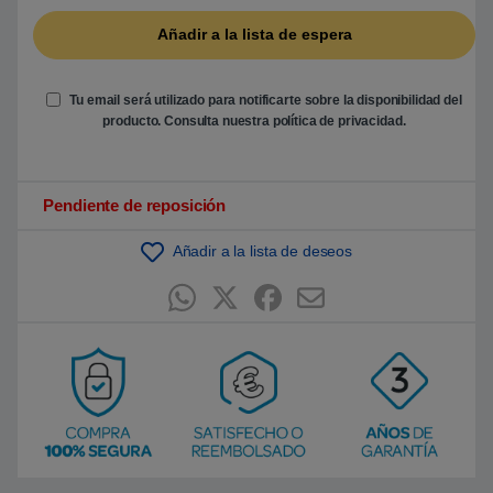
b
a
s
a
d
o
e
Tu email será utilizado para notificarte sobre la disponibilidad del
n
producto. Consulta nuestra
política de privacidad
.
p
u
n
t
u
Pendiente de reposición
a
c
i
ó
Añadir a la lista de deseos
n
d
e
c
l
i
e
n
t
e