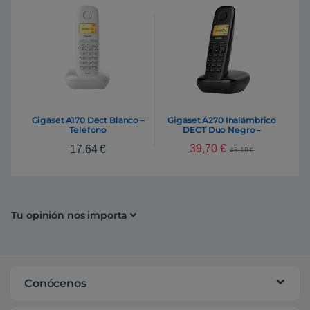
Gigaset A170 Dect Blanco –
Gigaset A270 Inalámbrico
Teléfono
DECT Duo Negro –
Teléfono
39,70
€
17,64
€
48,19
€
Tu opinión nos importa
Conócenos