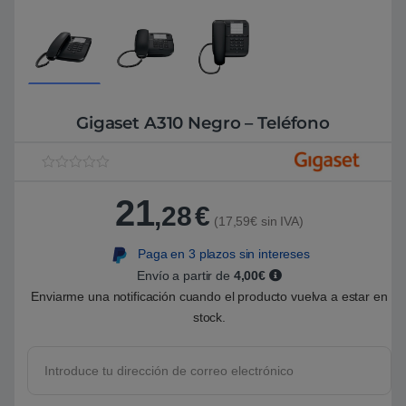
Gigaset A310 Negro – Teléfono
V
1
a
21
l
,28
€
o
(17,59€ sin IVA)
r
a
Paga en 3 plazos sin intereses
d
o
Envío a partir de
4,00€
5
.
Enviarme una notificación cuando el producto vuelva a estar en
0
stock.
0
s
o
b
r
e
5