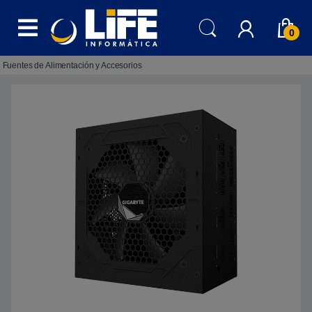
Skip to navigation
Skip to content
0
Fuentes de Alimentación y Accesorios