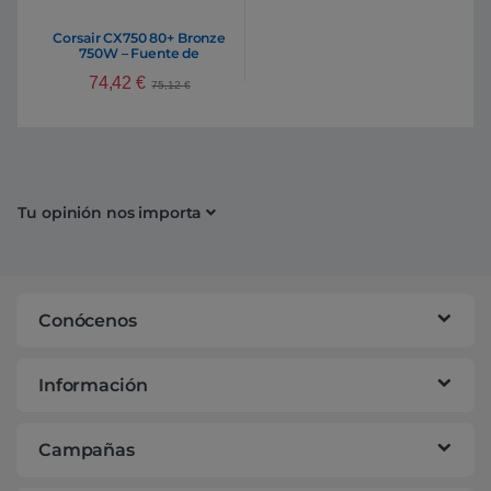
Corsair CX750 80+ Bronze
750W – Fuente de
alimentación
74,42
€
75,12
€
Tu opinión nos importa
Conócenos
Información
Campañas