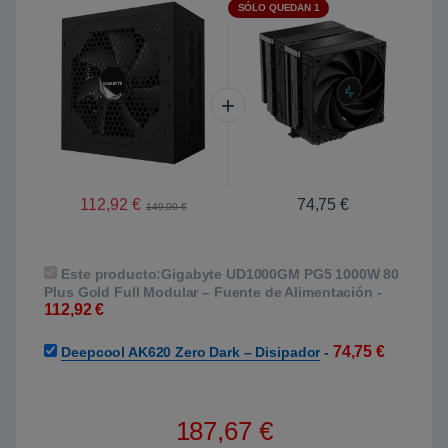
SÓLO QUEDAN 1
112,92
€
74,75
€
149,00
€
Este producto:
Gigabyte UD1000GM PG5 1000W 80
Plus Gold Full Modular – Fuente de Alimentación
-
112,92
€
74,75
€
Deepcool AK620 Zero Dark – Disipador
-
187,67
€