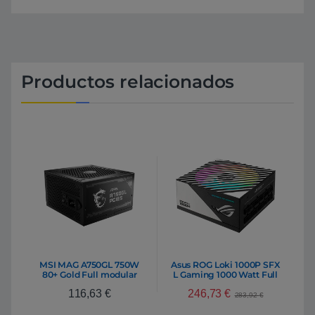
Productos relacionados
MSI MAG A750GL 750W
Asus ROG Loki 1000P SFX
80+ Gold Full modular
L Gaming 1000 Watt Full
PCIe 5.0 – F.A.
Modular | Fuente de
246,73
€
116,63
€
Alimentación
283,92
€