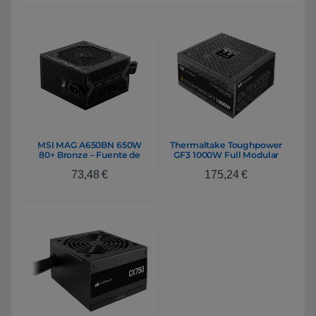
MSI MAG A650BN 650W
Thermaltake Toughpower
80+ Bronze – Fuente de
GF3 1000W Full Modular
Alimentación
80+ Gold – Fuente de
73,48
€
175,24
€
alimentación