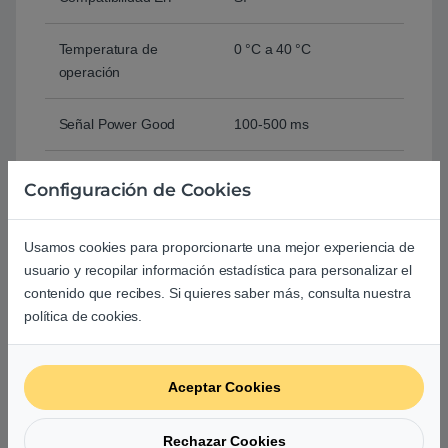
Temperatura de
0 °C a 40 °C
operación
Señal Power Good
100‑500 ms
Tiempo de retención
≥16 ms
Configuración de Cookies
(Hold Up Time)
Usamos cookies para proporcionarte una mejor experiencia de
MTBF (Tiempo entre
≥100,000 horas
usuario y recopilar información estadística para personalizar el
fallos)
contenido que recibes. Si quieres saber más, consulta nuestra
política de cookies.
Protecciones
OVP
UVP
OCP
Aceptar Cookies
SCP
OTP
Rechazar Cookies
OPP