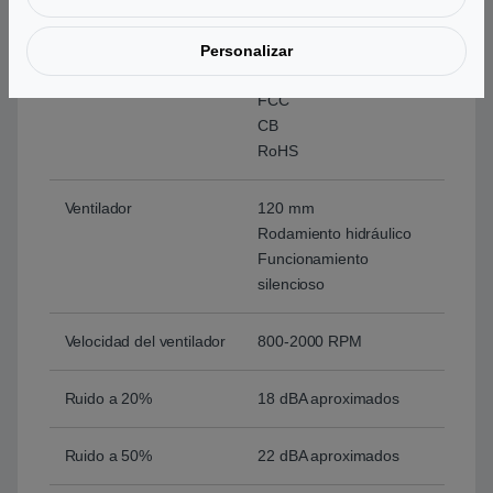
Certificaciones de
80 Plus Gold
Personalizar
calidad y seguridad
CE
FCC
CB
RoHS
Ventilador
120 mm
Rodamiento hidráulico
Funcionamiento
silencioso
Velocidad del ventilador
800‑2000 RPM
Ruido a 20%
18 dBA aproximados
Ruido a 50%
22 dBA aproximados