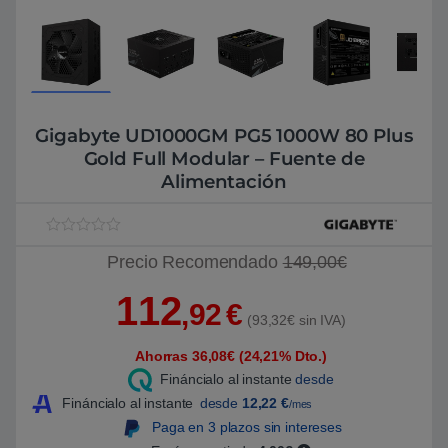
Gigabyte UD1000GM PG5 1000W 80 Plus
Gold Full Modular – Fuente de
Alimentación
V
1
Precio Recomendado
149,00€
a
l
o
112
r
,92
€
a
(93,32€ sin IVA)
d
o
Ahorras 36,08€ (24,21% Dto.)
5
.
Fináncialo al instante
desde
0
0
Fináncialo al instante
desde
12,22
€
/mes
s
Paga en 3 plazos sin intereses
o
b