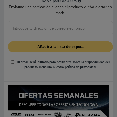
Envío a partir de
4,00€
r
e
Enviarme una notificación cuando el producto vuelva a estar en
5
stock.
b
a
s
a
d
o
e
n
p
u
n
t
u
a
Tu email será utilizado para notificarte sobre la disponibilidad del
c
producto. Consulta nuestra
política de privacidad
.
i
ó
n
d
e
c
l
i
e
n
t
e