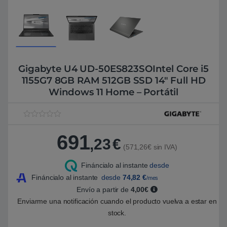
Gigabyte U4 UD-50ES823SOIntel Core i5
1155G7 8GB RAM 512GB SSD 14″ Full HD
Windows 11 Home – Portátil
V
1
a
691
l
,23
€
o
(571,26€ sin IVA)
r
a
Fináncialo al instante
desde
d
o
Fináncialo al instante
desde
74,82
€
/mes
5
.
Envío a partir de
4,00€
0
Enviarme una notificación cuando el producto vuelva a estar en
0
s
stock.
o
b