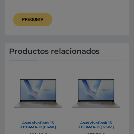
Productos relacionados
Asus VivoBook 15
Asus VivoBook 15
X1504MA-BQ014W |
X1504MA-BQ173W |
Portátil Intel Core 5 320
Portátil Intel Core 5 320