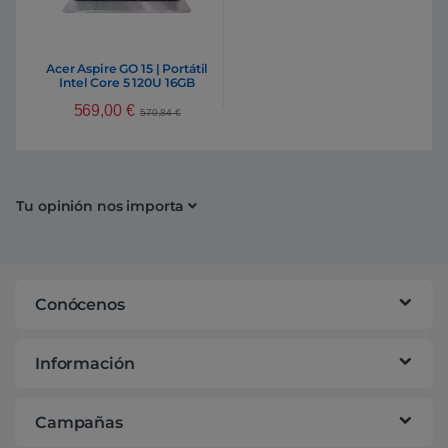
Acer Aspire GO 15 | Portátil
Intel Core 5 120U 16GB
DDR4 512GB NVMe 15,6″
569,00
€
Full HD Windows 11 Home
570,84
€
Tu opinión nos importa
Conócenos
Información
Campañas