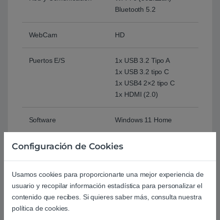
Bluetooth 5.2
WebCam
HD
Puertos E/S
1x USB 3.2 Tipo A
1x USB 3.2 tipo C
1x USB4 2×2 tipo C
1x HDMI (2.0)
Software
Windows 11 Home
Configuración de Cookies
Batería
36 Wh, Polímero de litio
Peso y Dimensiones
990g
Usamos cookies para proporcionarte una mejor experiencia de
322 (An) x 216,8 (P) x
usuario y recopilar información estadística para personalizar el
14,9 (Al) mm
contenido que recibes. Si quieres saber más, consulta nuestra
política de cookies.
Color
Gris