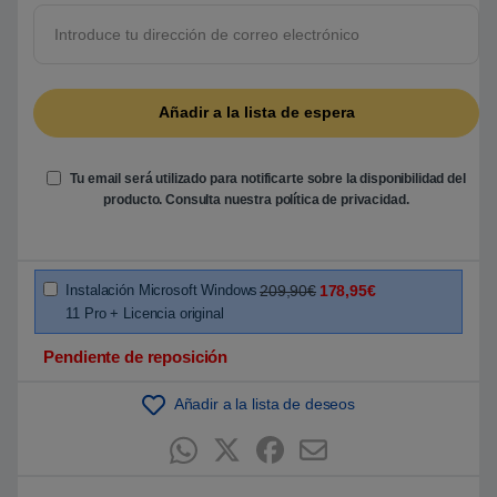
r
e
5
b
a
s
a
d
o
e
n
Tu email será utilizado para notificarte sobre la disponibilidad del
p
u
producto. Consulta nuestra
política de privacidad
.
n
t
u
a
c
i
Instalación Microsoft Windows
209,90€
178,95€
ó
11 Pro + Licencia original
n
d
e
Pendiente de reposición
c
l
i
Añadir a la lista de deseos
e
n
t
e