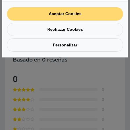
Aceptar Cookies
Garantía
3 años
Rechazar Cookies
Comprar Ordenador portátil Gigabyte U4 i5-1155G7 14″
8GB
Personalizar
Basado en 0 reseñas
0
0
0
0
0
0