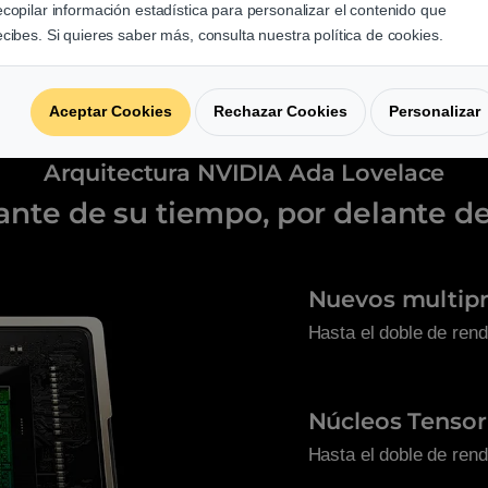
a G6X
ecopilar información estadística para personalizar el contenido que
ecibes. Si quieres saber más, consulta nuestra política de cookies.
Aceptar Cookies
Rechazar Cookies
Personalizar
Arquitectura NVIDIA Ada Lovelace
ante de su tiempo, por delante de
Nuevos multip
Hasta el doble de rend
Núcleos Tensor
Hasta el doble de rend