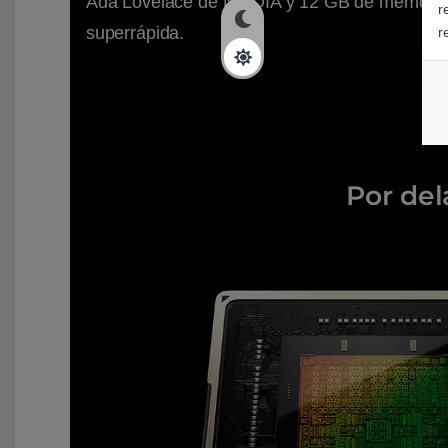
Ada Lovelace de NVIDIA y 12 GB de memori
r
superrápida.
r
Por del