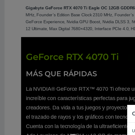
Gigabyte GeForce RTX 4070 Ti Eagle OC 12GB GDDR
MHz, Founder’s Edition Base Clock 2310 MHz, Founder’s 
GeForce Experience, Nvidia GPU Boost, Nvidia DLSS 3, Nv
12 Ultimate, Max Digital 7680×4320, Interface PCIe 4.0
GeForce RTX 4070 Ti
MÁS QUE RÁPIDAS
La NVIDIA® GeForce RTX™ 4070 Ti ofrece un
increíble con características perfectas para j
creadores. Da vida a tus juegos y proyectos c
C
el trazado de rayos y los gráficos con tecnolog
Cuenta con la tecnología de la ultraeficiente a
U