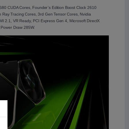
 7680 CUDA Cores, Founder’s Edition Boost Clock 2610
 Ray Tracing Cores, 3rd Gen Tensor Cores, Nvidia
I 2.1, VR Ready, PCI Express Gen 4, Microsoft DirectX
al Power Draw 285W.