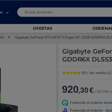
Search for:
as
OFERTAS
ORDENAD
DIA
Gigabyte GeForce RTX 4070 Ti Eagle OC 12GB GDDR6X DLSS3
Gigabyte GeFor
GDDR6X DLSS3 –
5/5 | Ver reseña (1)
Valorado con
1
5
de 5 en
base a
920
,30
€
valoración de
(760,58€ si
un cliente
Fináncialo al instante
desd
Fináncialo al instante
des