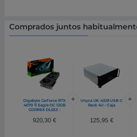
Comprados juntos habitualment
Gigabyte GeForce RTX
Unyca UK-4329 USB-C
4070 Ti Eagle OC 12GB
Rack 4U – Caja
GDDR6X DLSS3 –
Tarjeta Gráfica Nvidia
920,30
€
125,95
€