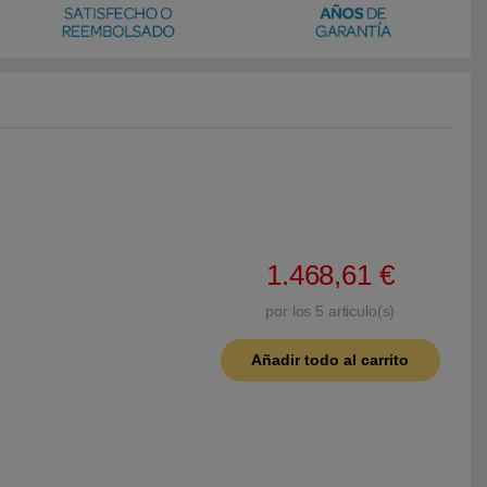
1.468,61
€
por los
5
articulo(s)
Añadir todo al carrito