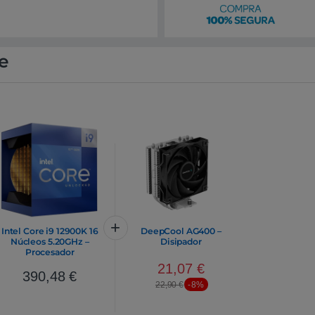
e
Intel Core i9 12900K 16
DeepCool AG400 –
Núcleos 5.20GHz –
Disipador
Procesador
21,07
€
390,48
€
22,90
€
-8%