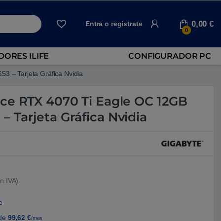
0,00
€
Entra o regístrate
0
ORES ILIFE
CONFIGURADOR PC
 – Tarjeta Gráfica Nvidia
ce RTX 4070 Ti Eagle OC 12GB
 Tarjeta Gráfica Nvidia
n IVA)
e
de
99,62
€
/mes