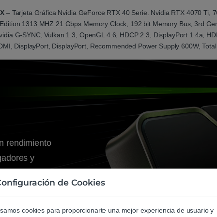
6X
– Tarjeta Gráfica Nvidia GeForce RTX 40 Serie. Nvidia RTX 4070 Ti,
Edition 1313 MHZ 21 Gbps Memory Clock, 192 bit Memory Bus, 3rd Gen
idia G-SYNC, Vulkan 1.3, OpenGL 4.6, HDCP 2.3, DisplayPort 1.4a, HDM
, HDMI, DisplayPort, DisplayPort, Recommended Power Supply 600W, Tot
 rendimiento
ugadores y
reativos con
onfiguración de Cookies
ía de IA.
rquitectura
samos cookies para proporcionarte una mejor experiencia de usuario y