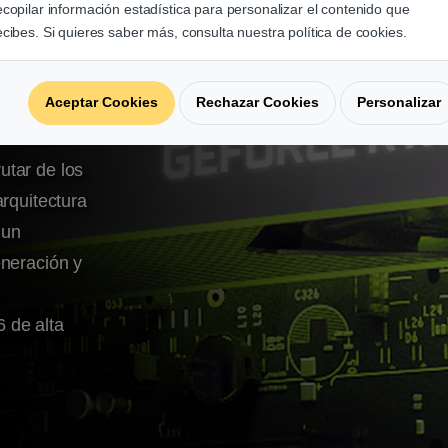
ecopilar información estadística para personalizar el contenido que
ecibes. Si quieres saber más, consulta nuestra política de cookies.
Aceptar Cookies
Rechazar Cookies
Personalizar
utar de los
arquitectura
 un
eneración y
 de alta