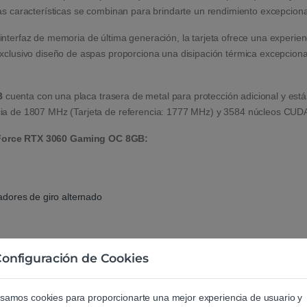
s características se combinan para brindarte un rendimiento excepcion
rfaz de memoria de última generación, la tarjeta ofrece una experiencia
lusivo diseño de aspas proporciona una disipación térmica excepcional,
B
cuenta con una placa trasera de metal para protección adicional y está
 de 1807 MHz (Tarjeta de referencia: 1777 MHz) y 3584 núcleos CUDA, e
GeForce RTX 3060 Gaming OC 8GB:
dores de giro alternado
onfiguración de Cookies
ng OC 8GB
es la elección ideal para los amantes de los juegos y creador
samos cookies para proporcionarte una mejor experiencia de usuario y