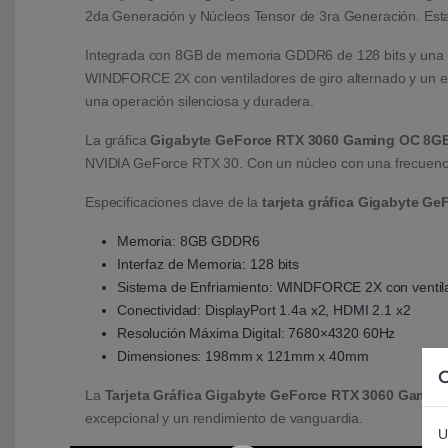
2da Generación y Núcleos Tensor de 3ra Generación. Esta
Integrada con 8GB de memoria GDDR6 de 128 bits y una inte
WINDFORCE 2X con ventiladores de giro alternado y un exc
una operación silenciosa y duradera.
La gráfica
Gigabyte GeForce RTX 3060 Gaming OC 8G
NVIDIA GeForce RTX 30. Con un núcleo con una frecuencia
Especificaciones clave de la
tarjeta gráfica Gigabyte 
Memoria: 8GB GDDR6
Interfaz de Memoria: 128 bits
Sistema de Enfriamiento: WINDFORCE 2X con ventila
Conectividad: DisplayPort 1.4a x2, HDMI 2.1 x2
Resolución Máxima Digital: 7680×4320 60Hz
Dimensiones: 198mm x 121mm x 40mm
C
La
Tarjeta Gráfica Gigabyte GeForce RTX 3060 Gami
excepcional y un rendimiento de vanguardia.
U