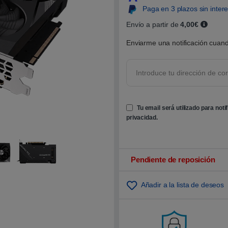
0
Paga en 3 plazos sin inter
0
s
o
Envío a partir de
4,00€
b
r
Enviarme una notificación cuand
e
5
b
a
s
a
d
o
e
Tu email será utilizado para noti
n
p
privacidad
.
u
n
t
u
a
c
Pendiente de reposición
i
ó
n
Añadir a la lista de deseos
d
e
c
l
i
e