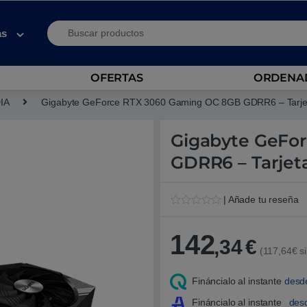
Search for:
as
OFERTAS
ORDENAD
DIA
Gigabyte GeForce RTX 3060 Gaming OC 8GB GDRR6 – Tarjeta
Gigabyte GeFo
GDRR6 – Tarjeta
| Añade tu reseña
V
1
a
l
142
,34
€
o
(117,64€ si
r
a
d
Fináncialo al instante
desd
o
5
.
Fináncialo al instante
des