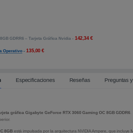
142,34
€
GB GDRR6 – Tarjeta Gráfica Nvidia
-
135,00
€
a Operativo
-
n
Especificaciones
Reseñas
Preguntas 
arjeta gráfica Gigabyte GeForce RTX 3060 Gaming OC 8GB GDDR6
.
perior.
OC 8GB
está impulsada por la arquitectura NVIDIA Ampere, que incluye