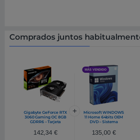
Comprados juntos habitualment
MÁS VENDIDO
Gigabyte GeForce RTX
Microsoft WINDOWS
3060 Gaming OC 8GB
11 Home 64bits OEM
GDRR6 – Tarjeta
DVD – Sistema
Gráfica Nvidia
Operativo
142,34
€
135,00
€