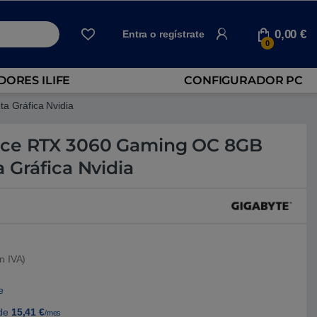
0,00
€
Entra o regístrate
0
ORES ILIFE
CONFIGURADOR PC
 Gráfica Nvidia
rce RTX 3060 Gaming OC 8GB
 Gráfica Nvidia
n IVA)
e
de
15,41
€
/mes