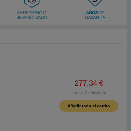
277,34
€
por los
2
articulo(s)
Añadir todo al carrito