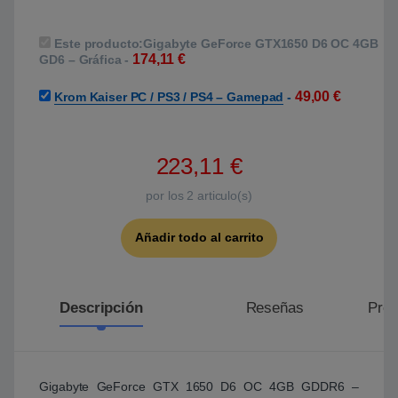
Este producto:
Gigabyte GeForce GTX1650 D6 OC 4GB
174,11
€
GD6 – Gráfica
-
49,00
€
Krom Kaiser PC / PS3 / PS4 – Gamepad
-
223,11
€
por los
2
articulo(s)
Añadir todo al carrito
Descripción
Reseñas
Preg
Gigabyte GeForce GTX 1650 D6 OC 4GB GDDR6 –