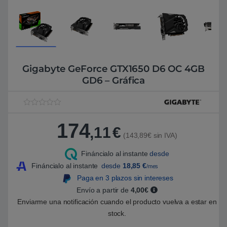
Gigabyte GeForce GTX1650 D6 OC 4GB
GD6 – Gráfica
V
1
a
174
l
,11
€
o
(143,89€ sin IVA)
r
a
Fináncialo al instante
desde
d
o
Fináncialo al instante
desde
18,85
€
/mes
5
.
Paga en 3 plazos sin intereses
0
Envío a partir de
4,00€
0
s
Enviarme una notificación cuando el producto vuelva a estar en
o
b
stock.
r
e