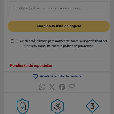
5
b
a
s
a
d
o
e
n
p
u
Tu email será utilizado para notificarte sobre la disponibilidad del
n
t
producto. Consulta nuestra
política de privacidad
.
u
a
c
i
ó
Pendiente de reposición
n
d
e
Añadir a la lista de deseos
c
l
i
e
n
t
e