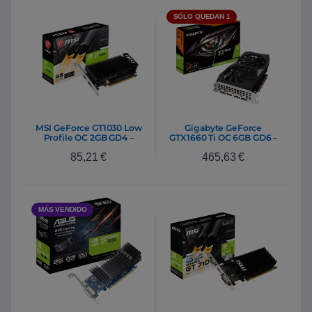
SÓLO QUEDAN 1
MSI GeForce GT1030 Low
Gigabyte GeForce
Profile OC 2GB GD4 –
GTX1660 Ti OC 6GB GD6 –
Gráfica
Gráfica
85,21
€
465,63
€
MÁS VENDIDO