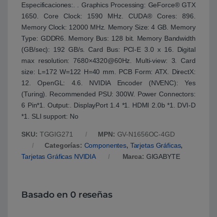
Especificaciones:. . Graphics Processing: GeForce® GTX
1650. Core Clock: 1590 MHz. CUDA® Cores: 896.
Memory Clock: 12000 MHz. Memory Size: 4 GB. Memory
Type: GDDR6. Memory Bus: 128 bit. Memory Bandwidth
(GB/sec): 192 GB/s. Card Bus: PCI-E 3.0 x 16. Digital
max resolution: 7680×4320@60Hz. Multi-view: 3. Card
size: L=172 W=122 H=40 mm. PCB Form: ATX. DirectX:
12. OpenGL: 4.6. NVIDIA Encoder (NVENC): Yes
(Turing). Recommended PSU: 300W. Power Connectors:
6 Pin*1. Output:. DisplayPort 1.4 *1. HDMI 2.0b *1. DVI-D
*1. SLI support: No
SKU:
TGGIG271
MPN:
GV-N1656OC-4GD
Categorías:
Componentes
,
Tarjetas Gráficas
,
Tarjetas Gráficas NVIDIA
Marca:
GIGABYTE
Basado en 0 reseñas