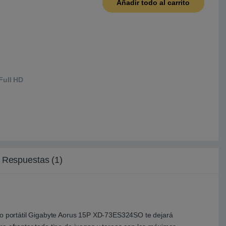
Añadir todo al carrito
Full HD
 Respuestas (1)
evo portátil Gigabyte Aorus 15P XD-73ES324SO te dejará