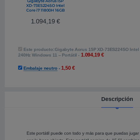
Gigabyte Aorus 15P
XD-73ES224SO Intel
Core i7 11800H 16GB
RAM 1TB SSD Nvidia
Geforce RTX3070 15,6″
1.094,19
€
Full HD 240Hz
Windows 11 – Portátil
Este producto:
Gigabyte Aorus 15P XD-73ES224SO Intel
1.094,19
€
240Hz Windows 11 – Portátil
-
1,50
€
Embalaje neutro
-
Descripción
Este portátil puede con todo y más para que puedas jugar