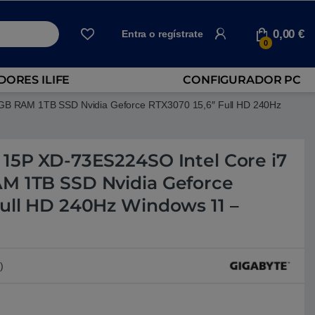
0,00
€
Entra o regístrate
0
ORES ILIFE
CONFIGURADOR PC
6GB RAM 1TB SSD Nvidia Geforce RTX3070 15,6″ Full HD 240Hz
 15P XD-73ES224SO Intel Core i7
M 1TB SSD Nvidia Geforce
Full HD 240Hz Windows 11 –
)