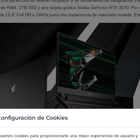
a a la perfección un diseño rompedor y un rendimiento de vanguardia. Pa
de RAM, 1TB SSD y una tarjeta gráfica Nvidia GeForce RTX 3070. Por otr
 de 15,6” Full HD a 240Hz para una experiencia de visionado realista. Es
onfiguración de Cookies
samos cookies para proporcionarte una mejor experiencia de usuario y