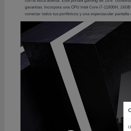
con la boca abierta. Este portátil gaming de 15.6" combin
garantías. Incorpora una CPU Intel Core i7-11800H, 16GB 
conectar todos tus periféricos y una espectacular pantalla
C
U