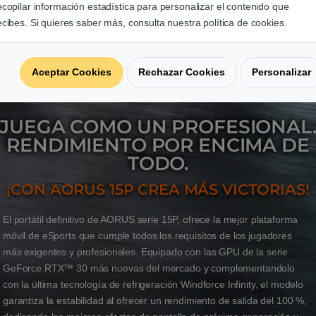
ecopilar información estadística para personalizar el contenido que
ecibes. Si quieres saber más, consulta nuestra política de cookies.
Aceptar Cookies
Rechazar Cookies
Personalizar
JUEGA COMO UN PROFESIONAL
RENDIMIENTO POR ENCIMA DE
TODO.
¡CON AORUS 15P CREA MÁS VICTORIAS!
El portátil definitivo de AORUS serie 15P, ofrece la mejor plataforma
móvil de eSports que cumple todos los requisitos de los jugadores
más exigentes y profesionales. Equipado con las GPU de la serie
GeForce RTX™ 30 más nuevas del mercado y complementandolo
con la última tecnología de refrigeración Windforce Infinity, el modelo
garantiza la estabilidad al ofrecer un rendimiento de salida del 100 %,