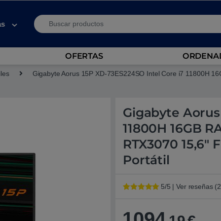
Search for:
as
OFERTAS
ORDENAD
iles
Gigabyte Aorus 15P XD-73ES224SO Intel Core i7 11800H 1
Gigabyte Aorus
11800H 16GB RA
RTX3070 15,6″ 
Portátil
5/5 | Ver reseñas (2
Valorado con
2
5
de 5 en
base a
1094
,19
€
valoracione