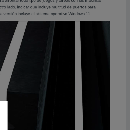
ra afrontar todo tipo de juegos y tareas con las máximas
o lado, indicar que incluye multitud de puertos para
ta versión incluye el sistema operativo Windows 11.