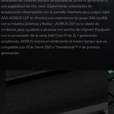
dedicando los mejores efectos de pantalla de próxima generación y
una jugabilidad de otro nivel. Experimente velocidades de
actualización ultrarrápidas con la pantalla diseñada para juegos triple
AAA, AORUS 15P te ofrecera una experiencia de juego AAA incríble
con la máxima potencia y fluidez. ¡AORUS 15P es tu aliado de
confianza para ayudarte a alcanzar tus sueños de eSports! Equipado
con el procesador de la serie Intel Core H de 11.ª generación
actualizado, AORUS mejora el rendimiento al mismo tiempo que es
compatible con PCIe Gen4 SSD y Thunderbolt™ 4 de próxima
generación.