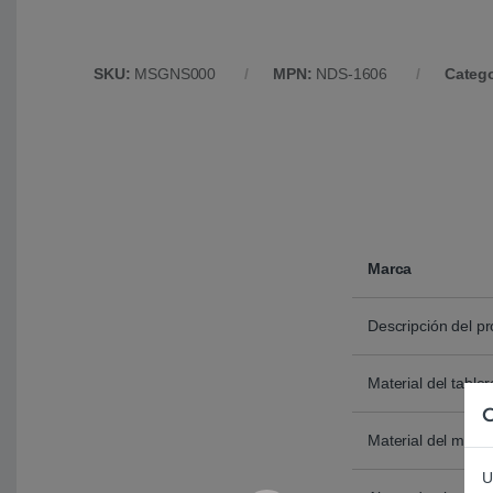
SKU:
MSGNS000
MPN:
NDS-1606
Categ
Marca
Descripción del p
Material del tabler
C
Material del marc
U