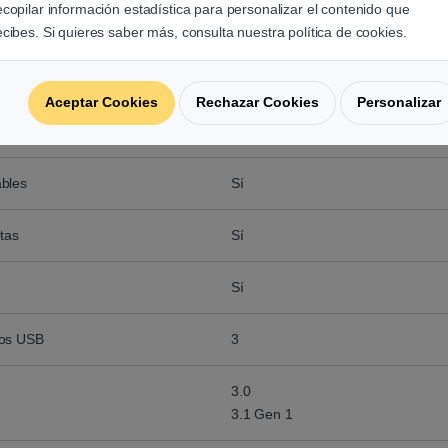
No
ecopilar información estadística para personalizar el contenido que
ecibes. Si quieres saber más, consulta nuestra política de cookies.
ura del marco
No
Aceptar Cookies
Rechazar Cookies
Personalizar
Portavasos
Soporte para auriculares
ables
Sí
etas
Sí
Sí
tos USB
3
3.0
3.1 Gen 1