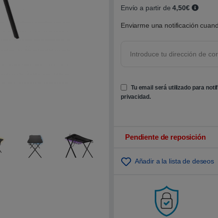
o
Envío a partir de
4,50€
b
r
Enviarme una notificación cuand
e
5
b
a
s
a
d
o
e
Tu email será utilizado para noti
n
p
privacidad
.
u
n
t
u
a
c
Pendiente de reposición
i
ó
n
Añadir a la lista de deseos
d
e
c
l
i
e
n
t
e