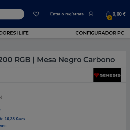
0,00
€
Entra o regístrate
0
ORES ILIFE
CONFIGURADOR PC
200 RGB | Mesa Negro Carbono
A)
e
de
10,28
€
/mes
eses