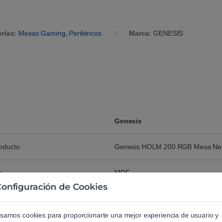
orías:
Mesas Gaming
,
Periféricos
Marca:
GENESIS
Genesis
roducto
Genesis HOLM 200 RGB Mesa Ne
o
MDF
onfiguración de Cookies
o
Acero
samos cookies para proporcionarte una mejor experiencia de usuario y