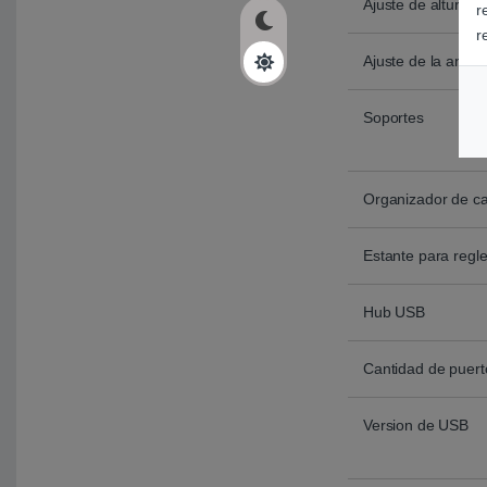
Ajuste de altura
r
r
Ajuste de la anch
Soportes
Organizador de c
Estante para regl
Hub USB
Cantidad de puer
Version de USB