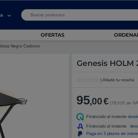
Search for:
as
OFERTAS
ORDENAD
Mesa Negro Carbono
Genesis HOLM 
| Añade tu reseña
V
1
a
l
95
,00
€
o
(78,51€ sin IV
r
a
d
Fináncialo al instante
desd
o
5
.
Fináncialo al instante
des
0
Paga en 3 plazos sin inter
0
s