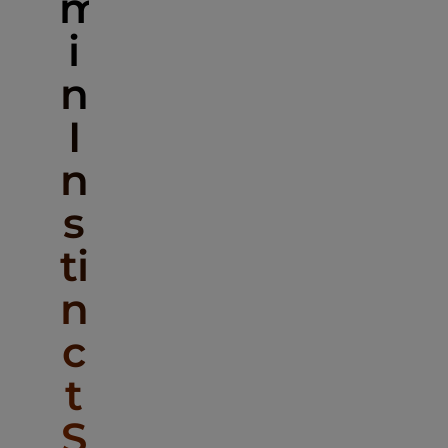
m
i
n
I
n
s
ti
n
c
t
S