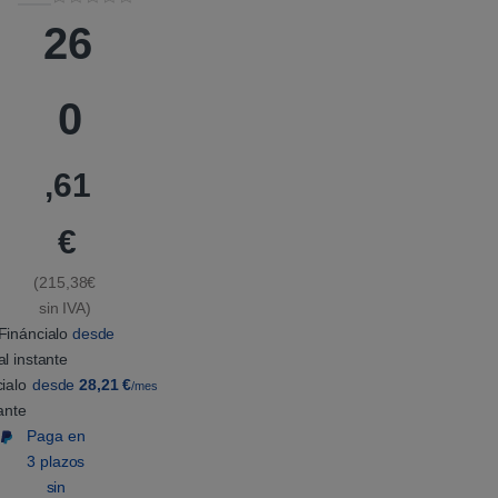
V
1
26
a
l
o
r
a
0
d
o
5
.
,61
0
0
s
o
€
b
r
e
(215,38€
5
b
sin IVA)
a
s
Fináncialo
desde
a
al instante
d
o
ialo
desde
28,21
€
/mes
e
n
tante
p
Paga en
u
n
3 plazos
t
sin
u