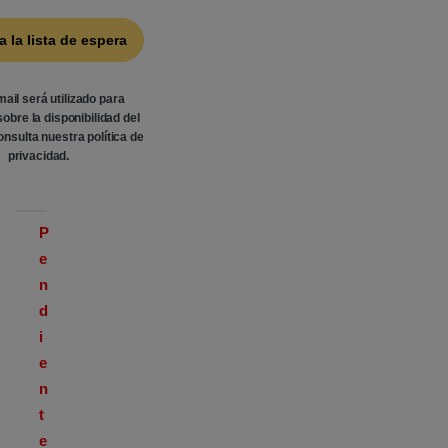
mail será utilizado para
sobre la disponibilidad del
onsulta nuestra
política de
privacidad
.
P
e
n
d
i
e
n
t
e