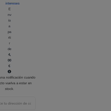
a
intereses
c
i
E
ó
nv
n
d
ío
e
c
a
l
pa
i
e
rti
n
t
r
e
de
4,
00
€
na notificación cuando
cto vuelva a estar en
stock.