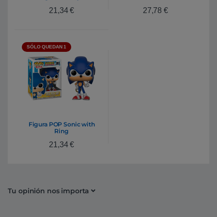
Teen Groot with Gun
21,34
€
27,78
€
SÓLO QUEDAN 1
Figura POP Sonic with
Ring
21,34
€
Tu opinión nos importa