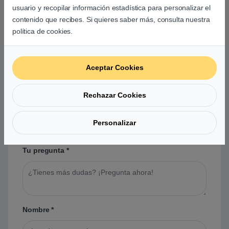
usuario y recopilar información estadística para personalizar el
contenido que recibes. Si quieres saber más, consulta nuestra
política de cookies.
Preguntas y respuestas de los
usuarios sobre este producto
Aceptar Cookies
Rechazar Cookies
No hay preguntas aún. Sé el primero en hacer
una pregunta acerca de este producto.
Personalizar
Tu pregunta
*
Nombre
*