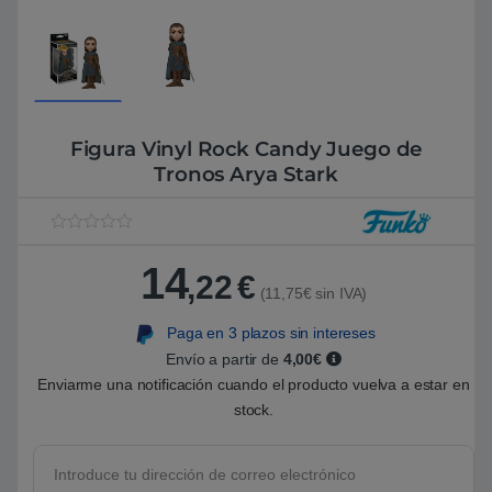
Figura Vinyl Rock Candy Juego de
Tronos Arya Stark
V
1
a
14
l
,22
€
o
(11,75€ sin IVA)
r
a
Paga en 3 plazos sin intereses
d
o
Envío a partir de
4,00€
5
.
Enviarme una notificación cuando el producto vuelva a estar en
0
stock.
0
s
o
b
r
e