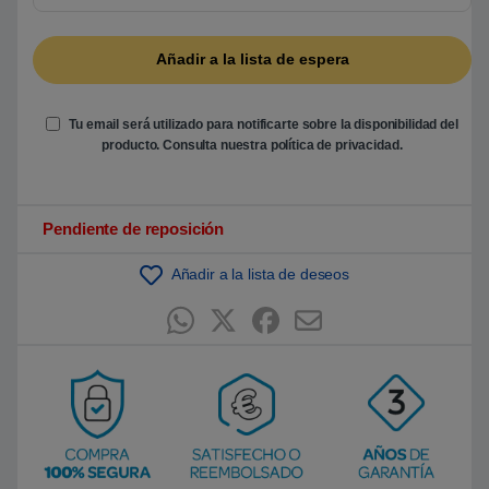
5
b
a
s
a
d
o
e
Tu email será utilizado para notificarte sobre la disponibilidad del
n
producto. Consulta nuestra
política de privacidad
.
p
u
n
t
u
Pendiente de reposición
a
c
i
ó
Añadir a la lista de deseos
n
d
e
c
l
i
e
n
t
e