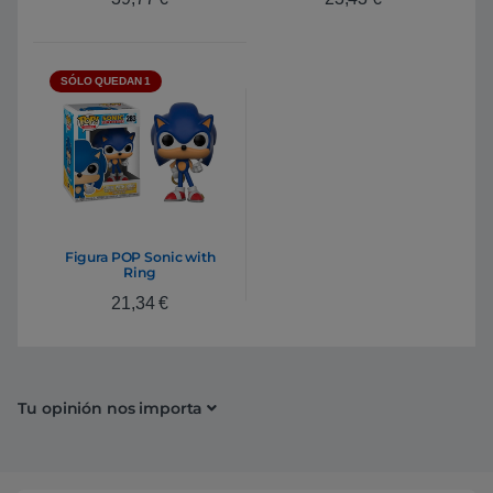
SÓLO QUEDAN 1
Figura POP Sonic with
Ring
21,34
€
Tu opinión nos importa