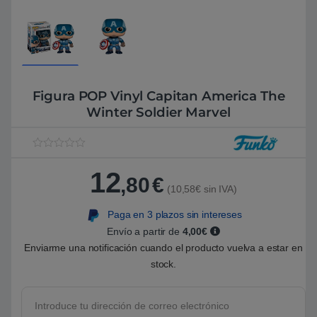
Figura POP Vinyl Capitan America The
Winter Soldier Marvel
V
1
a
12
l
,80
€
o
(10,58€ sin IVA)
r
a
Paga en 3 plazos sin intereses
d
o
Envío a partir de
4,00€
5
.
Enviarme una notificación cuando el producto vuelva a estar en
0
stock.
0
s
o
b
r
e