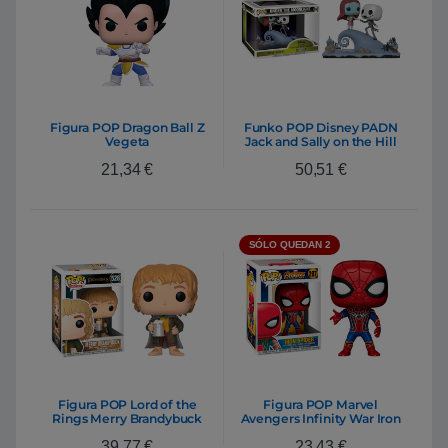
Figura POP Dragon Ball Z
Funko POP Disney PADN
Vegeta
Jack and Sally on the Hill
21,34
€
50,51
€
SÓLO QUEDAN 2
Figura POP Lord of the
Figura POP Marvel
Rings Merry Brandybuck
Avengers Infinity War Iron
Spider
39,77
€
23,43
€