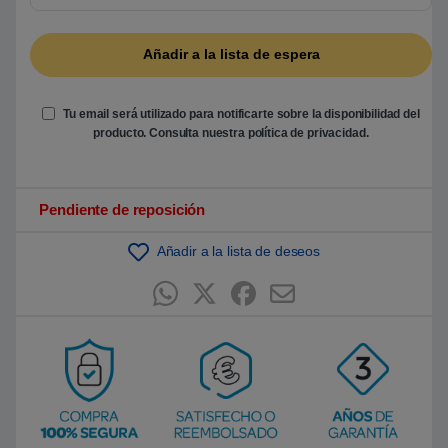
5
b
a
s
a
d
o
e
Tu email será utilizado para notificarte sobre la disponibilidad del
n
producto. Consulta nuestra
política de privacidad
.
p
u
n
t
u
Pendiente de reposición
a
c
i
ó
Añadir a la lista de deseos
n
d
e
c
l
i
e
n
t
e