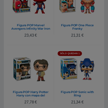
Figura POP Marvel
Figura POP One Piece
Avengers Infinity War Iron
Franky
Spider
23,43
€
21,31
€
SÓLO QUEDAN 1
Figura POP Harry Potter
Figura POP Sonic with
Harry con mapa del
Ring
merodeador
27,78
€
21,34
€