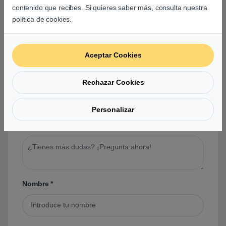
contenido que recibes. Si quieres saber más, consulta nuestra
política de cookies.
Preguntas y respuestas de los
usuarios sobre este producto
Aceptar Cookies
No hay preguntas aún. Sé el primero en hacer
Rechazar Cookies
una pregunta acerca de este producto.
Personalizar
Tu pregunta
*
Nombre
*