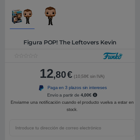
Figura POP! The Leftovers Kevin
V
1
a
12
l
,80
€
o
(10,58€ sin IVA)
r
a
Paga en 3 plazos sin intereses
d
o
Envío a partir de
4,00€
5
.
Enviarme una notificación cuando el producto vuelva a estar en
0
stock.
0
s
o
b
r
e
5