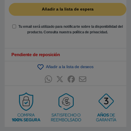
b
a
s
a
d
o
e
Tu email será utilizado para notificarte sobre la disponibilidad del
n
producto. Consulta nuestra
política de privacidad
.
p
u
n
t
u
Pendiente de reposición
a
c
i
ó
Añadir a la lista de deseos
n
d
e
c
l
i
e
n
t
e