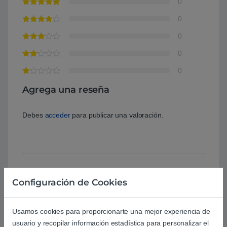
0
0
0
0
0
Agrega una reseña
Debes
acceder
para publicar una valoración.
Configuración de Cookies
Aún no hay reseñas.
Usamos cookies para proporcionarte una mejor experiencia de
usuario y recopilar información estadística para personalizar el